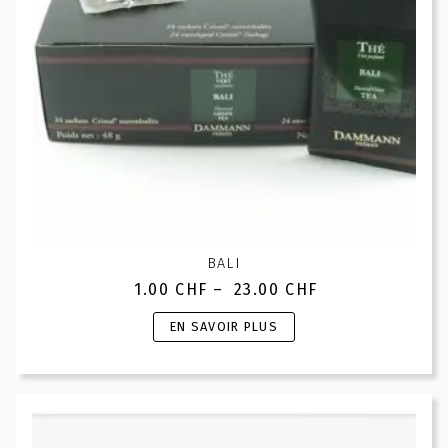
BALI
1.00
CHF
–
23.00
CHF
Plage
de
Ce
EN SAVOIR PLUS
prix :
produit
1.00 CHF
a
à
plusieurs
23.00 CHF
variations.
Les