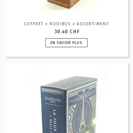
COFFRET « ROOIBOS » ASSORTIMENT
30.40
CHF
Ce
EN SAVOIR PLUS
produit
a
plusieurs
variations.
Les
options
peuvent
être
choisies
sur
la
page
du
produit