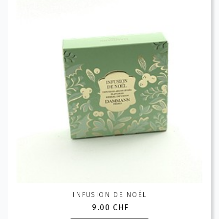
Les
options
peuvent
être
choisies
sur
la
page
du
produit
INFUSION DE NOËL
9.00
CHF