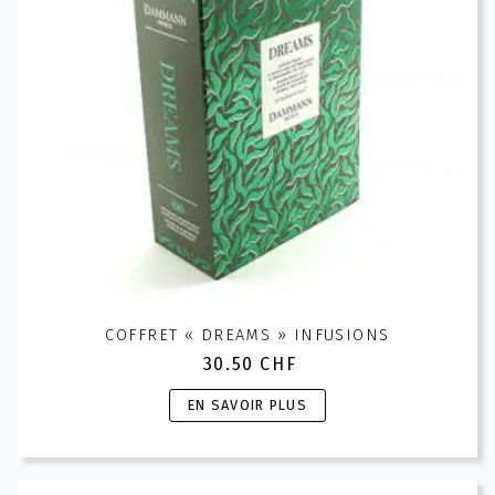
COFFRET « DREAMS » INFUSIONS
30.50
CHF
Ce
EN SAVOIR PLUS
produit
a
plusieurs