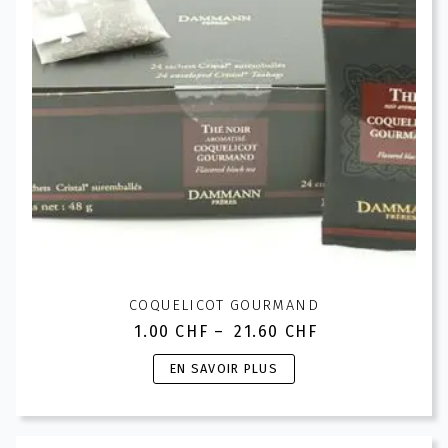
choisies
sur
la
page
du
produit
COQUELICOT GOURMAND
1.00
CHF
–
21.60
CHF
Plage
de
Ce
EN SAVOIR PLUS
prix :
produit
1.00 CHF
a
à
plusieurs
21.60 CHF