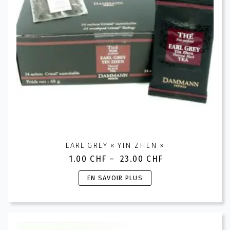
sur
la
page
du
produit
EARL GREY « YIN ZHEN »
1.00
CHF
–
23.00
CHF
Plage
de
Ce
EN SAVOIR PLUS
prix :
produit
1.00 CHF
a
à
plusieurs
23.00 CHF
variations.