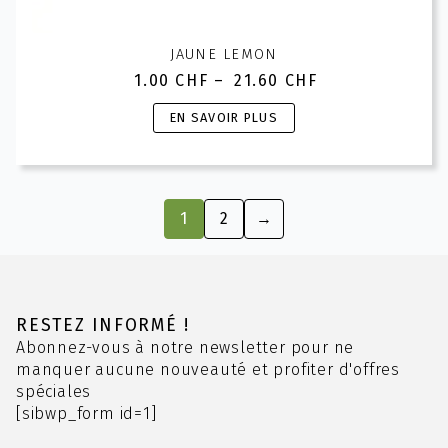
JAUNE LEMON
1.00
CHF
–
21.60
CHF
Plage
de
Ce
EN SAVOIR PLUS
prix :
produit
1.00 CHF
a
à
plusieurs
21.60 CHF
variations.
1
2
→
Les
options
peuvent
être
choisies
RESTEZ INFORMÉ !
sur
Abonnez-vous à notre newsletter pour ne
la
manquer aucune nouveauté et profiter d'offres
page
spéciales
du
[sibwp_form id=1]
produit