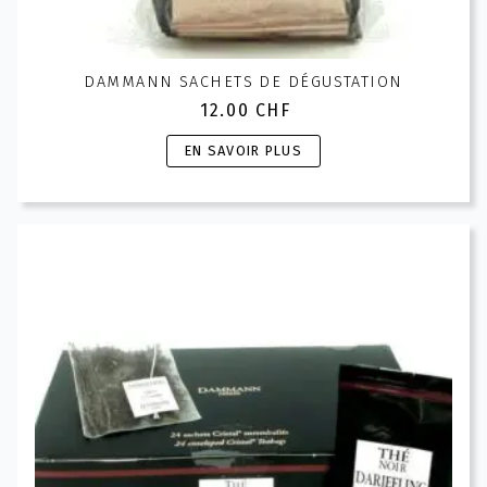
DAMMANN SACHETS DE DÉGUSTATION
12.00
CHF
Ce
EN SAVOIR PLUS
produit
a
plusieurs
variations.
Les
options
peuvent
être
choisies
sur
la
page
du
produit