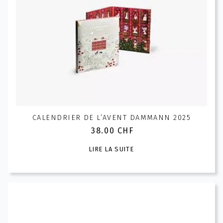
options
peuvent
être
choisies
sur
la
page
du
produit
CALENDRIER DE L’AVENT DAMMANN 2025
38.00
CHF
LIRE LA SUITE