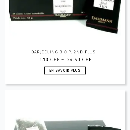
DARJEELING B.O.P. 2ND FLUSH
1.10
CHF
–
24.50
CHF
Plage
de
Ce
EN SAVOIR PLUS
prix :
produit
1.10 CHF
a
à
plusieurs
24.50 CHF
variations.
Les
options
peuvent
être
choisies