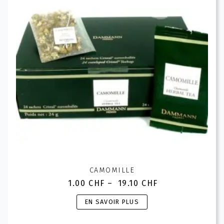
CAMOMILLE
1.00
CHF
–
19.10
CHF
Plage
de
Ce
EN SAVOIR PLUS
prix :
produit
1.00 CHF
a