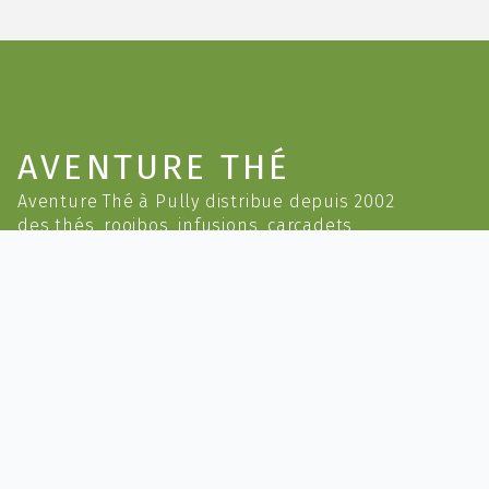
AVENTURE THÉ
Aventure Thé à Pully distribue depuis 2002
des thés, rooibos, infusions, carcadets,
eaux de fruits de différentes régions du
monde. Quelques sélections sont
également disponibles en Bio.
Conditions de vente
Politique de confidentialité
Mentions légales
INFORMATIONS