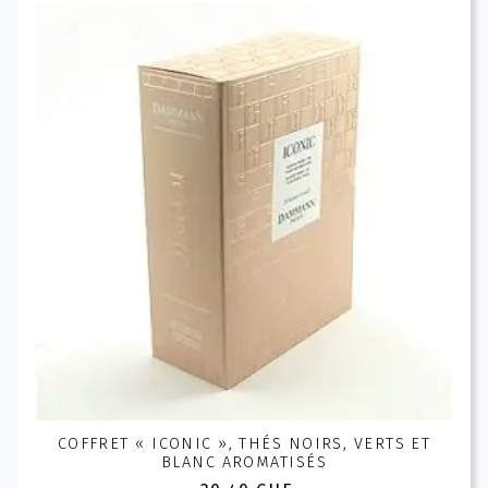
variations.
Les
options
peuvent
être
choisies
sur
la
page
du
produit
COFFRET « ICONIC », THÉS NOIRS, VERTS ET
BLANC AROMATISÉS