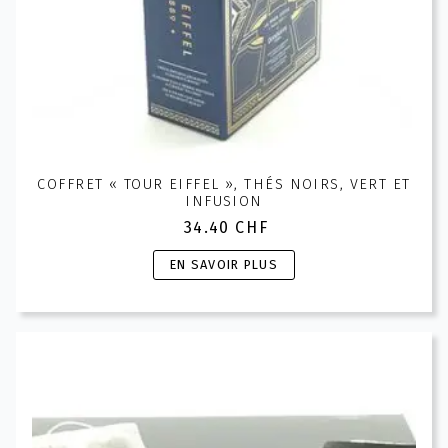
COFFRET « TOUR EIFFEL », THÉS NOIRS, VERT ET
INFUSION
34.40
CHF
Ce
EN SAVOIR PLUS
produit
a
plusieurs
variations.
Les
options
peuvent
être