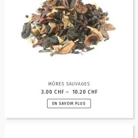
la
page
du
produit
MÛRES SAUVAGES
3.00
CHF
–
10.20
CHF
Plage
de
Ce
EN SAVOIR PLUS
prix :
produit
3.00 CHF
a
à
plusieurs
10.20 CHF
variations.
Les