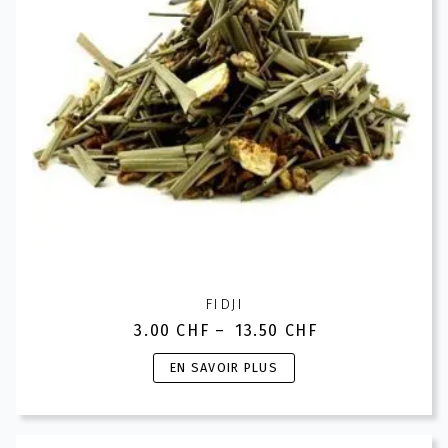
choisies
sur
la
page
du
produit
FIDJI
3.00
CHF
–
13.50
CHF
Plage
de
Ce
EN SAVOIR PLUS
prix :
produit
3.00 CHF
a
à
plusieurs
13.50 CHF