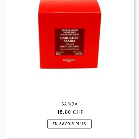
être
choisies
sur
la
page
du
produit
SAMBA
18.80
CHF
Ce
EN SAVOIR PLUS
produit
a