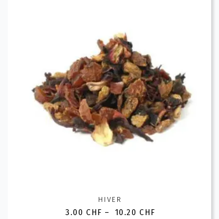
variations.
Les
options
peuvent
être
choisies
sur
la
page
du
produit
HIVER
3.00
CHF
–
10.20
CHF
Plage