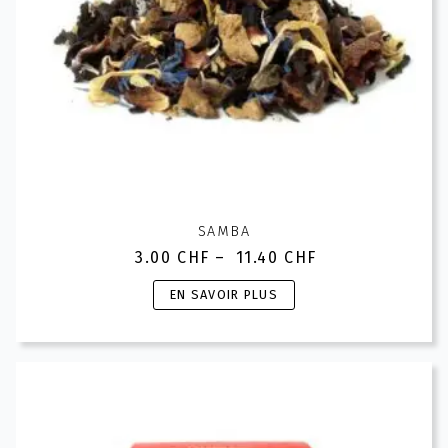
page
du
produit
SAMBA
3.00
CHF
–
11.40
CHF
Plage
de
Ce
EN SAVOIR PLUS
prix :
produit
3.00 CHF
a
à
plusieurs
11.40 CHF
variations.
Les
options
peuvent