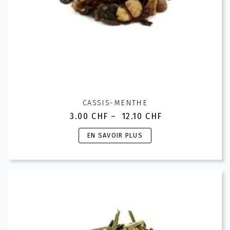
produit
CASSIS-MENTHE
3.00
CHF
–
12.10
CHF
Plage
de
Ce
EN SAVOIR PLUS
prix :
produit
3.00 CHF
a
à
plusieurs
12.10 CHF
variations.
Les
options
peuvent
être