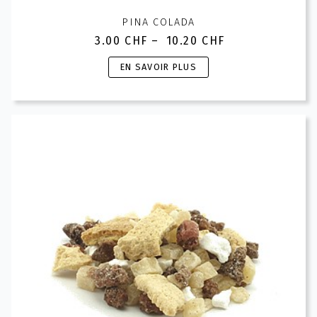
PINA COLADA
3.00
CHF
–
10.20
CHF
Plage
de
Ce
EN SAVOIR PLUS
prix :
produit
3.00 CHF
a
à
plusieurs
10.20 CHF
variations.
Les
options
peuvent
être
choisies
sur
la
page
du
produit