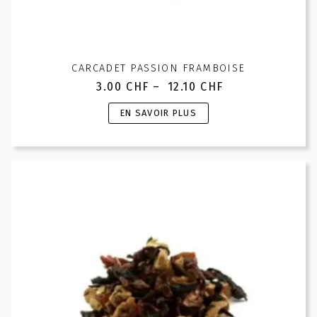
CARCADET PASSION FRAMBOISE
3.00
CHF
–
12.10
CHF
Plage
de
Ce
EN SAVOIR PLUS
prix :
produit
3.00 CHF
a
à
plusieurs
12.10 CHF
variations.
Les
options
peuvent
être
choisies
sur
la
page
du