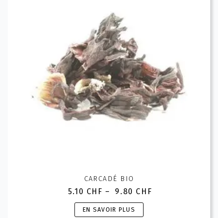
options
peuvent
être
choisies
sur
la
page
du
produit
CARCADÉ BIO
5.10
CHF
–
9.80
CHF
Plage
de
Ce
EN SAVOIR PLUS
prix :
produit