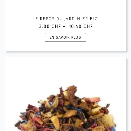
LE REPOS DU JARDINIER BIO
3.00
CHF
–
10.40
CHF
Plage
de
Ce
EN SAVOIR PLUS
prix :
produit
3.00 CHF
a
à
plusieurs
10.40 CHF
variations.
Les
options
peuvent
être
choisies
sur
la
page
du
produit