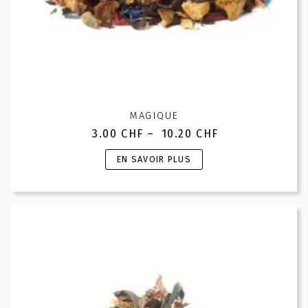
MAGIQUE
3.00
CHF
–
10.20
CHF
Plage
de
Ce
EN SAVOIR PLUS
prix :
produit
3.00 CHF
a
à
plusieurs
10.20 CHF
variations.
Les
options
peuvent
être
choisies
sur