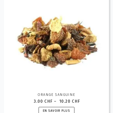
options
peuvent
être
choisies
sur
la
page
du
produit
ORANGE SANGUINE
3.00
CHF
–
10.20
CHF
Plage
de
Ce
EN SAVOIR PLUS
prix :