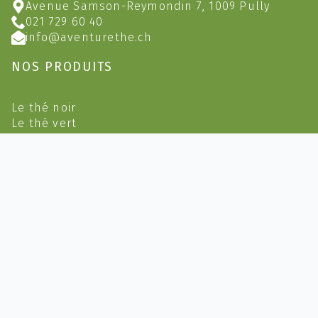
Avenue Samson-Reymondin 7, 1009 Pully
021 729 60 40
info@aventurethe.ch
NOS PRODUITS
Le thé noir
Le thé vert
Le thé blanc
Le thé Oolong
Rooibos & carcadets
Infusions
Infusions Bio
Sachets et Boites
Café
Épicerie
Accessoires & Cadeaux
2023 @ Aventure Thé (Yves Feusi) - CHE-145.398.739