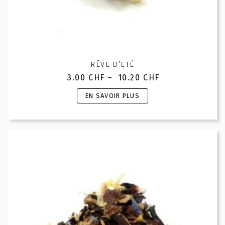
RÊVE D’ETÉ
3.00
CHF
–
10.20
CHF
Plage
de
Ce
EN SAVOIR PLUS
prix :
produit
3.00 CHF
a
à
plusieurs
10.20 CHF
variations.
Les
options
peuvent
être
choisies
sur
la