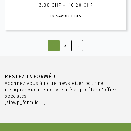
3.00
CHF
–
10.20
CHF
Plage
de
Ce
EN SAVOIR PLUS
prix :
produit
3.00 CHF
a
à
plusieurs
10.20 CHF
variations.
1
2
→
Les
options
peuvent
être
choisies
RESTEZ INFORMÉ !
sur
Abonnez-vous à notre newsletter pour ne
la
manquer aucune nouveauté et profiter d'offres
page
spéciales
du
[sibwp_form id=1]
produit