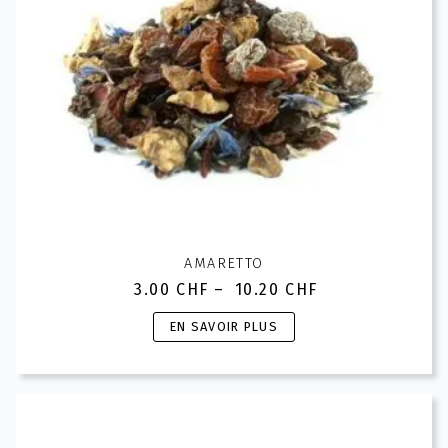
AMARETTO
3.00
CHF
–
10.20
CHF
Plage
de
Ce
EN SAVOIR PLUS
prix :
produit
3.00 CHF
a
à
plusieurs
10.20 CHF
variations.
Les