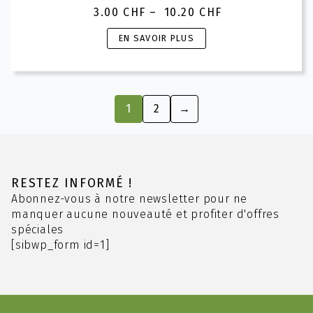
3.00
CHF
–
10.20
CHF
Plage
de
Ce
EN SAVOIR PLUS
prix :
produit
3.00 CHF
a
à
plusieurs
10.20 CHF
variations.
1
2
→
Les
options
peuvent
être
choisies
RESTEZ INFORMÉ !
sur
Abonnez-vous à notre newsletter pour ne
la
manquer aucune nouveauté et profiter d'offres
page
spéciales
du
[sibwp_form id=1]
produit