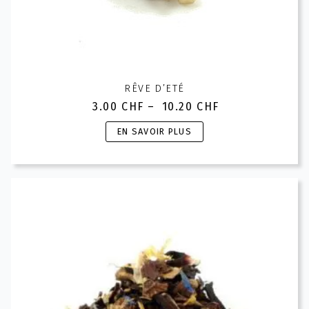
RÊVE D’ETÉ
3.00
CHF
–
10.20
CHF
Plage
de
Ce
EN SAVOIR PLUS
prix :
produit
3.00 CHF
a
à
plusieurs
10.20 CHF
variations.
Les
options
peuvent
être
choisies
sur
la