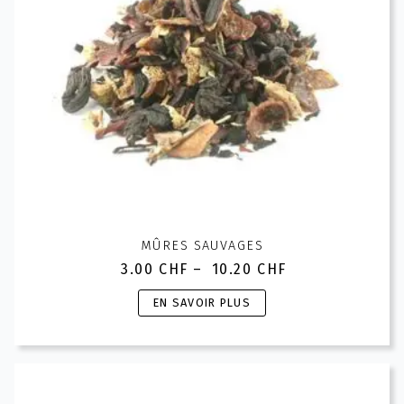
la
page
du
produit
MÛRES SAUVAGES
3.00
CHF
–
10.20
CHF
Plage
de
Ce
EN SAVOIR PLUS
prix :
produit
3.00 CHF
a
à
plusieurs
10.20 CHF
variations.
Les