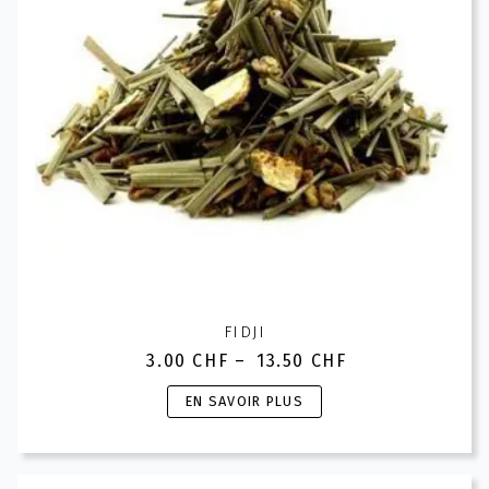
choisies
sur
la
page
du
produit
FIDJI
3.00
CHF
–
13.50
CHF
Plage
de
Ce
EN SAVOIR PLUS
prix :
produit
3.00 CHF
a
à
plusieurs
13.50 CHF