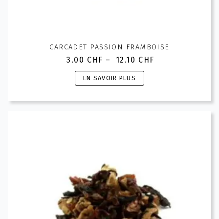
CARCADET PASSION FRAMBOISE
3.00
CHF
–
12.10
CHF
Plage
de
Ce
EN SAVOIR PLUS
prix :
produit
3.00 CHF
a
à
plusieurs
12.10 CHF
variations.
Les
options
peuvent
être
choisies
sur
la
page
du