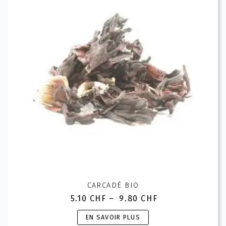
options
peuvent
être
choisies
sur
la
page
du
produit
CARCADÉ BIO
5.10
CHF
–
9.80
CHF
Plage
de
Ce
EN SAVOIR PLUS
prix :
produit