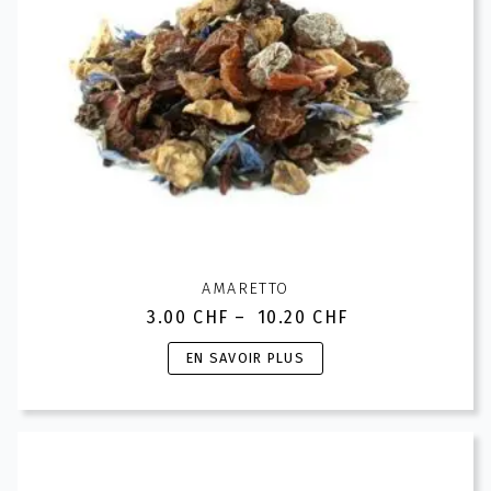
AMARETTO
3.00
CHF
–
10.20
CHF
Plage
de
Ce
EN SAVOIR PLUS
prix :
produit
3.00 CHF
a
à
plusieurs
10.20 CHF
variations.
Les