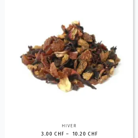
variations.
Les
options
peuvent
être
choisies
sur
la
page
du
produit
HIVER
3.00
CHF
–
10.20
CHF
Plage