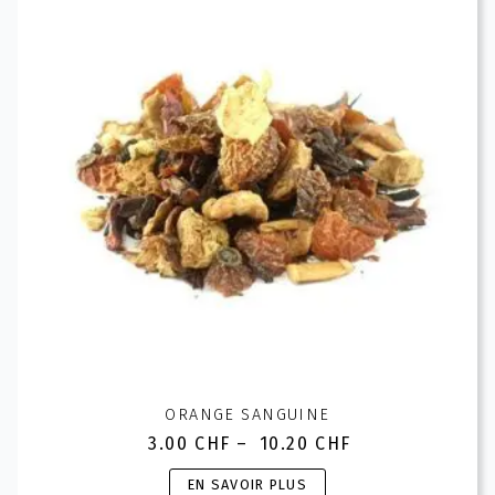
options
peuvent
être
choisies
sur
la
page
du
produit
ORANGE SANGUINE
3.00
CHF
–
10.20
CHF
Plage
de
Ce
EN SAVOIR PLUS
prix :