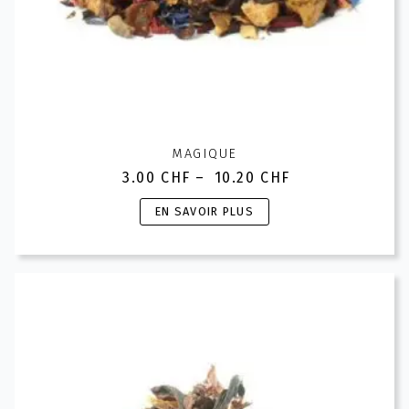
MAGIQUE
3.00
CHF
–
10.20
CHF
Plage
de
Ce
EN SAVOIR PLUS
prix :
produit
3.00 CHF
a
à
plusieurs
10.20 CHF
variations.
Les
options
peuvent
être
choisies
sur