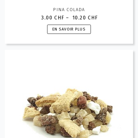
PINA COLADA
3.00
CHF
–
10.20
CHF
Plage
de
Ce
EN SAVOIR PLUS
prix :
produit
3.00 CHF
a
à
plusieurs
10.20 CHF
variations.
Les
options
peuvent
être
choisies
sur
la
page
du
produit