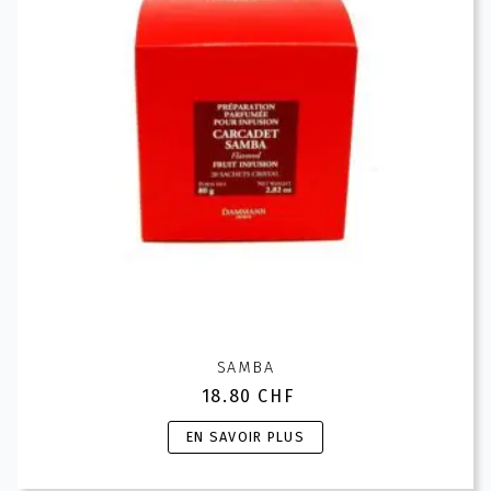
être
choisies
sur
la
page
du
produit
SAMBA
18.80
CHF
Ce
EN SAVOIR PLUS
produit
a