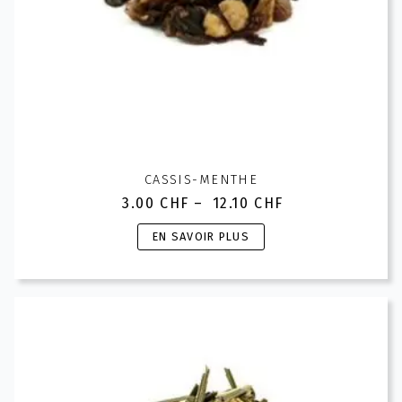
produit
CASSIS-MENTHE
3.00
CHF
–
12.10
CHF
Plage
de
Ce
EN SAVOIR PLUS
prix :
produit
3.00 CHF
a
à
plusieurs
12.10 CHF
variations.
Les
options
peuvent
être