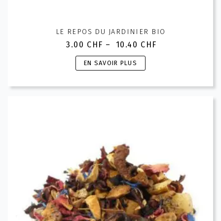
LE REPOS DU JARDINIER BIO
3.00
CHF
–
10.40
CHF
Plage
de
Ce
EN SAVOIR PLUS
prix :
produit
3.00 CHF
a
à
plusieurs
10.40 CHF
variations.
Les
options
peuvent
être
choisies
sur
la
page
du
produit