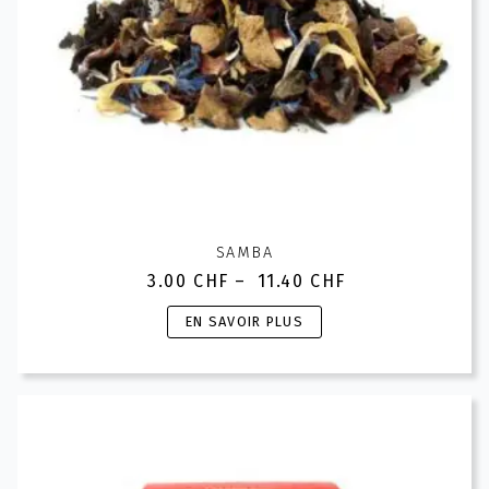
page
du
produit
SAMBA
3.00
CHF
–
11.40
CHF
Plage
de
Ce
EN SAVOIR PLUS
prix :
produit
3.00 CHF
a
à
plusieurs
11.40 CHF
variations.
Les
options
peuvent