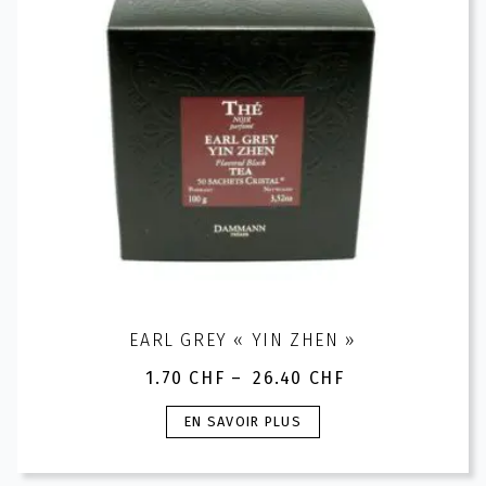
choisies
sur
la
page
du
produit
EARL GREY « YIN ZHEN »
1.70
CHF
–
26.40
CHF
Plage
de
Ce
EN SAVOIR PLUS
prix :
produit
1.70 CHF
a
à