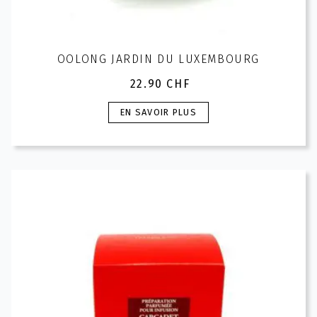
OOLONG JARDIN DU LUXEMBOURG
22.90
CHF
Ce
EN SAVOIR PLUS
produit
a
plusieurs
variations.
Les
options
peuvent
être
choisies
sur
la
page
du