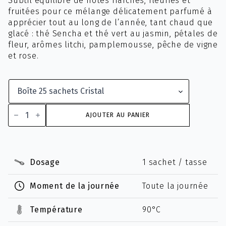
Subtil équilibre de notes fraîches, fleuries et
prix :
fruitées pour ce mélange délicatement parfumé à
1.00 CHF
apprécier tout au long de l’année, tant chaud que
à
glacé : thé Sencha et thé vert au jasmin, pétales de
18.00 CHF
fleur, arômes litchi, pamplemousse, pêche de vigne
et rose.
quantité
de
AJOUTER AU PANIER
Bali
Dosage
1 sachet / tasse
Moment de la journée
Toute la journée
Température
90°C