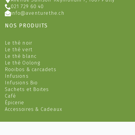
021 729 60 40
info@aventurethe.ch
NOS PRODUITS
Le thé noir
Le thé vert
Le thé blanc
Le thé Oolong
Rooibos & carcadets
Infusions
Infusions Bio
Sachets et Boites
Café
Épicerie
Accessoires & Cadeaux
2023 @ Aventure Thé (Yves Feusi) - CHE-145.398.739