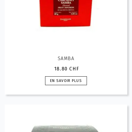
produit
SAMBA
18.80
CHF
Ce
EN SAVOIR PLUS
produit
a
plusieurs
variations.
Les
options
peuvent
être