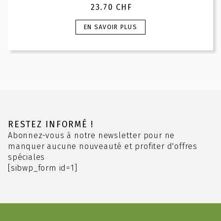
23.70
CHF
Ce
EN SAVOIR PLUS
produit
a
plusieurs
variations.
Les
options
peuvent
être
choisies
RESTEZ INFORMÉ !
sur
Abonnez-vous à notre newsletter pour ne
la
manquer aucune nouveauté et profiter d'offres
page
spéciales
du
[sibwp_form id=1]
produit