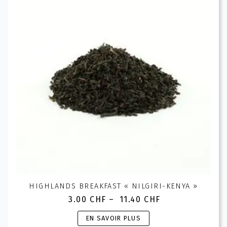
options
peuvent
être
choisies
sur
la
page
du
produit
HIGHLANDS BREAKFAST « NILGIRI-KENYA »
3.00
CHF
–
11.40
CHF
Plage
de
Ce
EN SAVOIR PLUS
prix :
produit