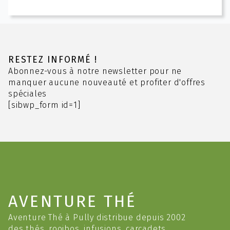
3.00 CHF
a
à
plusieurs
11.40 CHF
variations.
Les
options
RESTEZ INFORMÉ !
peuvent
Abonnez-vous à notre newsletter pour ne
être
manquer aucune nouveauté et profiter d'offres
choisies
spéciales
sur
[sibwp_form id=1]
la
page
du
produit
AVENTURE THÉ
Aventure Thé à Pully distribue depuis 2002
des thés, rooibos, infusions, carcadets,