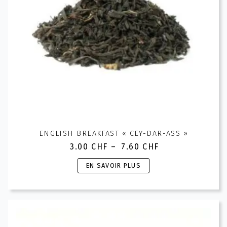
ENGLISH BREAKFAST « CEY-DAR-ASS »
3.00
CHF
–
7.60
CHF
Plage
de
Ce
EN SAVOIR PLUS
prix :
produit
3.00 CHF
a
à
plusieurs
7.60 CHF
variations.
Les