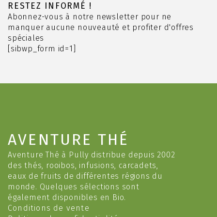
options
RESTEZ INFORMÉ !
peuvent
Abonnez-vous à notre newsletter pour ne
être
manquer aucune nouveauté et profiter d'offres
choisies
spéciales
sur
[sibwp_form id=1]
la
page
du
produit
AVENTURE THÉ
Aventure Thé à Pully distribue depuis 2002
des thés, rooibos, infusions, carcadets,
eaux de fruits de différentes régions du
monde. Quelques sélections sont
également disponibles en Bio.
Conditions de vente