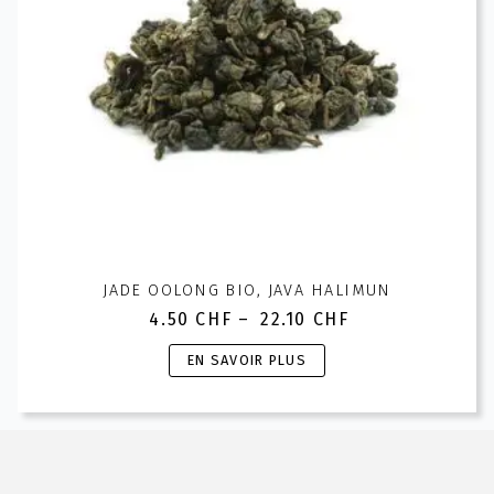
JADE OOLONG BIO, JAVA HALIMUN
4.50
CHF
–
22.10
CHF
Plage
de
Ce
EN SAVOIR PLUS
prix :
produit
4.50 CHF
a
à
plusieurs
22.10 CHF
variations.
Les