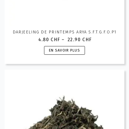
DARJEELING DE PRINTEMPS ARYA S.F.T.G.F.O.P1
4.80
CHF
–
22.90
CHF
Plage
de
Ce
EN SAVOIR PLUS
prix :
produit
4.80 CHF
a
à
plusieurs
22.90 CHF
variations.
Les
options
peuvent
être
choisies
sur
la
page