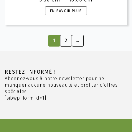
Plage
de
Ce
EN SAVOIR PLUS
prix :
produit
3.30 CHF
a
à
plusieurs
16.00 CHF
variations.
1
2
→
Les
options
peuvent
être
choisies
RESTEZ INFORMÉ !
sur
Abonnez-vous à notre newsletter pour ne
la
manquer aucune nouveauté et profiter d'offres
page
spéciales
du
[sibwp_form id=1]
produit