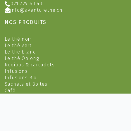
021 729 60 40
info@aventurethe.ch
NOS PRODUITS
Le thé noir
Le thé vert
Le thé blanc
Le thé Oolong
Rooibos & carcadets
Infusions
Infusions Bio
Sachets et Boites
Café
Épicerie
Accessoires & Cadeaux
2023 @ Aventure Thé (Yves Feusi) - CHE-145.398.739