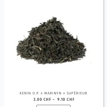
Les
options
peuvent
être
choisies
sur
la
page
du
produit
KENYA O.P. « MARINYN » SUPÉRIEUR
3.00
CHF
–
9.10
CHF
Plage
de