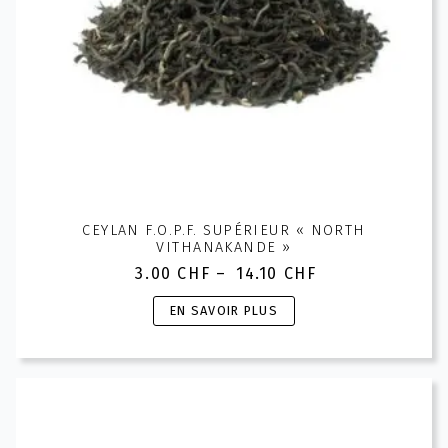
page
du
produit
CEYLAN F.O.P.F. SUPÉRIEUR « NORTH
VITHANAKANDE »
3.00
CHF
–
14.10
CHF
Plage
de
Ce
EN SAVOIR PLUS
prix :
produit
3.00 CHF
a
à
plusieurs
14.10 CHF
variations.
Les
options