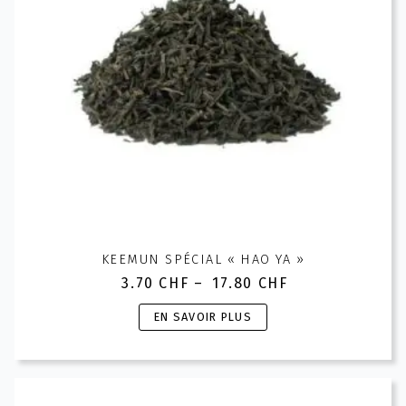
sur
la
page
du
produit
KEEMUN SPÉCIAL « HAO YA »
3.70
CHF
–
17.80
CHF
Plage
de
Ce
EN SAVOIR PLUS
prix :
produit
3.70 CHF
a
à
plusieurs
17.80 CHF
variations.