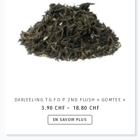
être
choisies
sur
la
page
du
produit
DARJEELING T.G.F.O.P. 2ND FLUSH « GOMTEE »
3.90
CHF
–
18.80
CHF
Plage
de
Ce
EN SAVOIR PLUS
prix :
produit
3.90 CHF
a
à
plusieurs