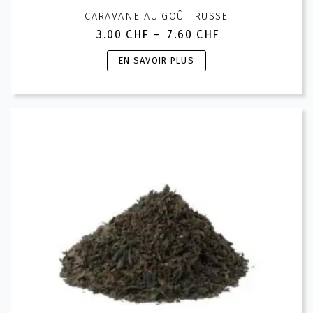
CARAVANE AU GOÛT RUSSE
3.00
CHF
–
7.60
CHF
Plage
de
Ce
EN SAVOIR PLUS
prix :
produit
3.00 CHF
a
à
plusieurs
7.60 CHF
variations.
Les
options
peuvent
être
choisies
sur
la
page
du
produit