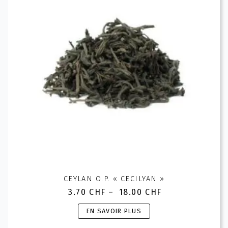
peuvent
être
choisies
sur
la
page
du
produit
CEYLAN O.P. « CECILYAN »
3.70
CHF
–
18.00
CHF
Plage
de
Ce
EN SAVOIR PLUS
prix :
produit
3.70 CHF