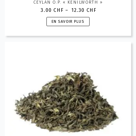
CEYLAN O.P. « KENILWORTH »
3.00
CHF
–
12.30
CHF
Plage
de
Ce
EN SAVOIR PLUS
prix :
produit
3.00 CHF
a
à
plusieurs
12.30 CHF
variations.
Les
options
peuvent
être
choisies
sur
la
page
du
produit