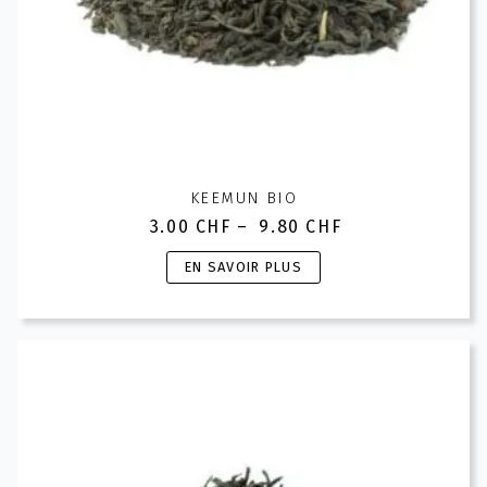
KEEMUN BIO
3.00
CHF
–
9.80
CHF
Plage
de
Ce
EN SAVOIR PLUS
prix :
produit
3.00 CHF
a
à
plusieurs
9.80 CHF
variations.
Les
options
peuvent
être
choisies