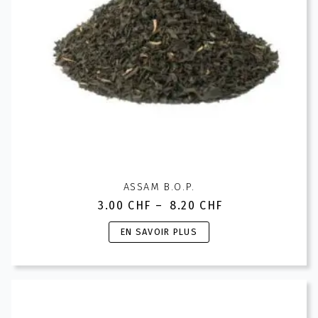
ASSAM B.O.P.
3.00
CHF
–
8.20
CHF
Plage
de
Ce
EN SAVOIR PLUS
prix :
produit
3.00 CHF
a
à
plusieurs
8.20 CHF
variations.
Les