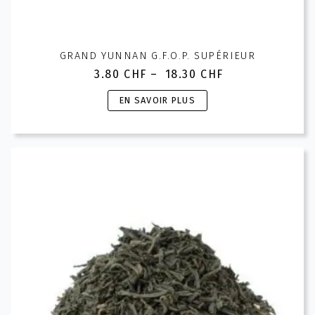
GRAND YUNNAN G.F.O.P. SUPÉRIEUR
3.80
CHF
–
18.30
CHF
Plage
de
Ce
EN SAVOIR PLUS
prix :
produit
3.80 CHF
a
à
plusieurs
18.30 CHF
variations.
Les
options
peuvent
être
choisies
sur
la
page
du
produit