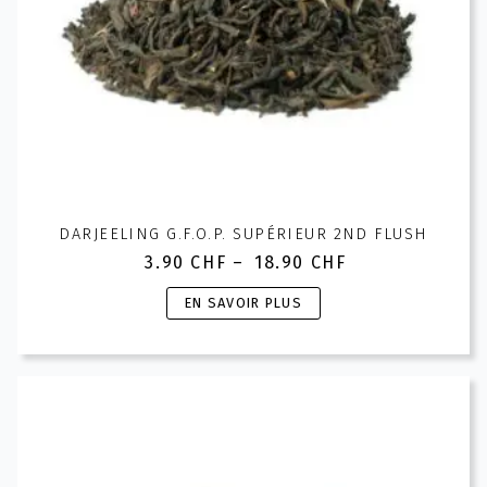
du
produit
DARJEELING G.F.O.P. SUPÉRIEUR 2ND FLUSH
3.90
CHF
–
18.90
CHF
Plage
de
Ce
EN SAVOIR PLUS
prix :
produit
3.90 CHF
a
à
plusieurs
18.90 CHF
variations.
Les
options
peuvent