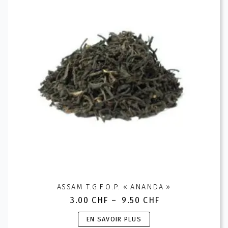
options
peuvent
être
choisies
sur
la
page
du
produit
ASSAM T.G.F.O.P. « ANANDA »
3.00
CHF
–
9.50
CHF
Plage
de
Ce
EN SAVOIR PLUS
prix :
produit