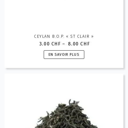
CEYLAN B.O.P. « ST CLAIR »
3.00
CHF
–
8.00
CHF
Plage
de
Ce
EN SAVOIR PLUS
prix :
produit
3.00 CHF
a
à
plusieurs
8.00 CHF
variations.
Les
options
peuvent
être
choisies
sur
la