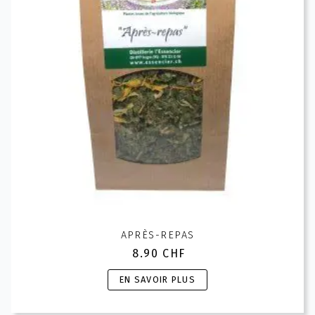
APRÈS-REPAS
8.90
CHF
Ce
EN SAVOIR PLUS
produit
a