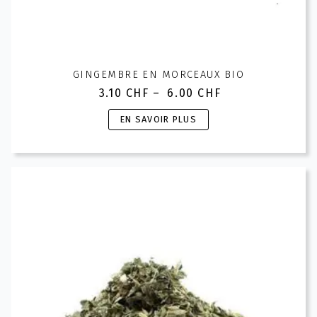
GINGEMBRE EN MORCEAUX BIO
3.10
CHF
–
6.00
CHF
Plage
de
Ce
EN SAVOIR PLUS
prix :
produit
3.10 CHF
a
à
plusieurs
6.00 CHF
variations.
Les
options
peuvent
être
choisies
sur
la
page