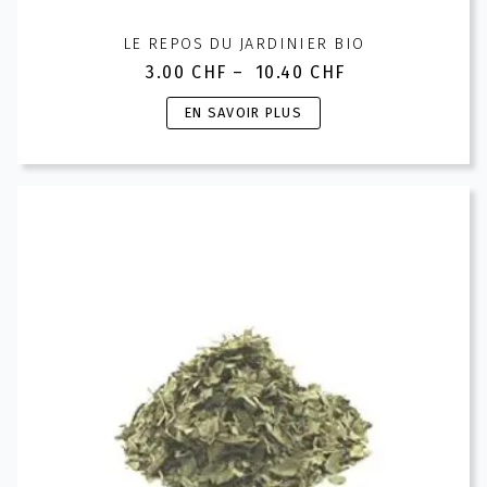
LE REPOS DU JARDINIER BIO
3.00
CHF
–
10.40
CHF
Plage
de
Ce
EN SAVOIR PLUS
prix :
produit
3.00 CHF
a
à
plusieurs
10.40 CHF
variations.
Les
options
peuvent
être
choisies
sur
la
page
du
produit