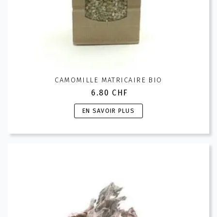
CAMOMILLE MATRICAIRE BIO
6.80
CHF
Ce
EN SAVOIR PLUS
produit
a
plusieurs
variations.
Les
options
peuvent
être
choisies
sur