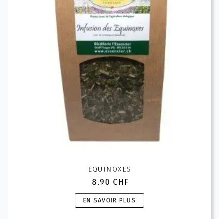
sur
la
page
du
produit
EQUINOXES
8.90
CHF
Ce
EN SAVOIR PLUS
produit