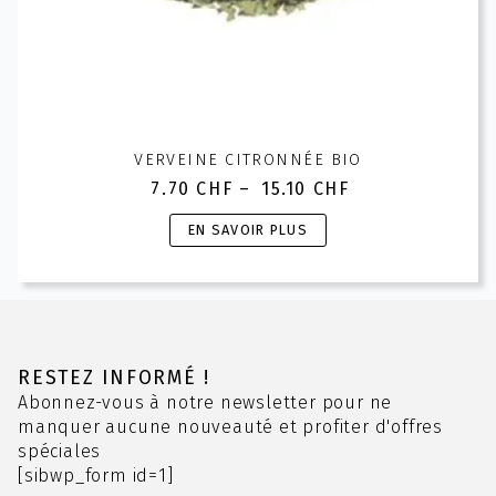
VERVEINE CITRONNÉE BIO
7.70
CHF
–
15.10
CHF
Plage
de
Ce
EN SAVOIR PLUS
prix :
produit
7.70 CHF
a
à
plusieurs
15.10 CHF
variations.
Les
options
RESTEZ INFORMÉ !
peuvent
Abonnez-vous à notre newsletter pour ne
être
manquer aucune nouveauté et profiter d'offres
choisies
spéciales
sur
[sibwp_form id=1]
la