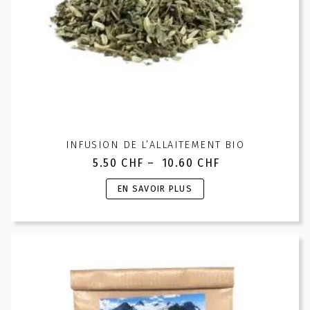
du
produit
INFUSION DE L’ALLAITEMENT BIO
5.50
CHF
–
10.60
CHF
Plage
de
Ce
EN SAVOIR PLUS
prix :
produit
5.50 CHF
a
à
plusieurs
10.60 CHF
variations.
Les
options
peuvent
être