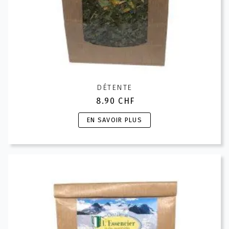
DÉTENTE
8.90
CHF
Ce
EN SAVOIR PLUS
produit
a
plusieurs
variations.
Les
options
peuvent
être
choisies