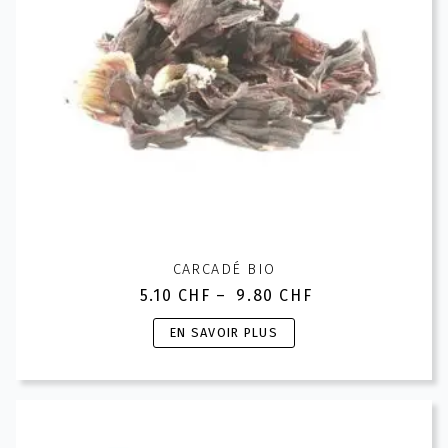
la
page
du
produit
CARCADÉ BIO
5.10
CHF
–
9.80
CHF
Plage
de
Ce
EN SAVOIR PLUS
prix :
produit
5.10 CHF
a
à
plusieurs
9.80 CHF
variations.
Les