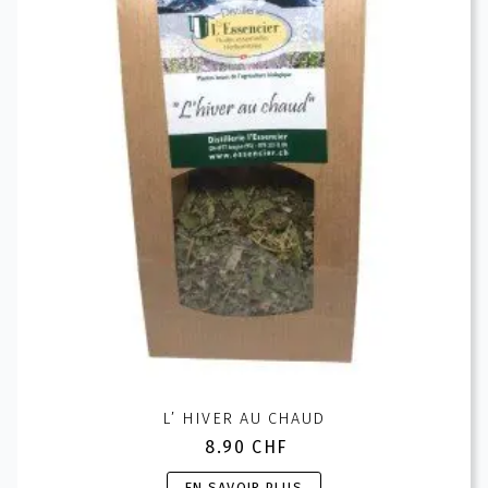
choisies
sur
la
page
du
produit
L’ HIVER AU CHAUD
8.90
CHF
Ce
EN SAVOIR PLUS