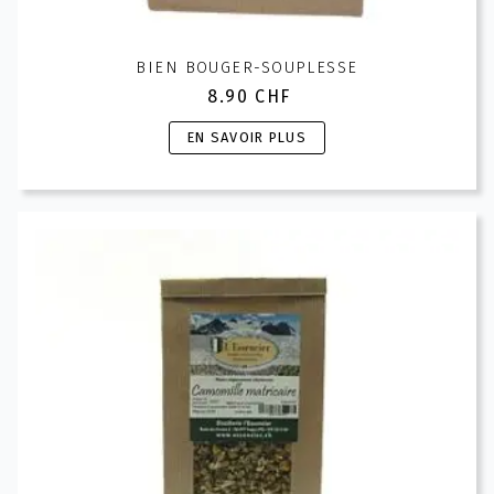
BIEN BOUGER-SOUPLESSE
8.90
CHF
Ce
EN SAVOIR PLUS
produit
a
plusieurs
variations.
Les
options
peuvent
être
choisies
sur
la
page
du
produit