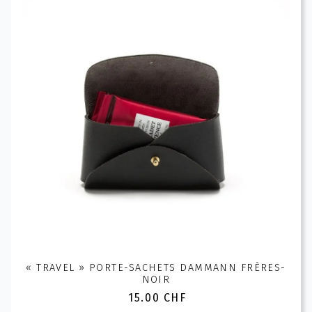
Les
options
peuvent
être
choisies
sur
la
page
du
produit
« TRAVEL » PORTE-SACHETS DAMMANN FRÈRES-
NOIR
15.00
CHF