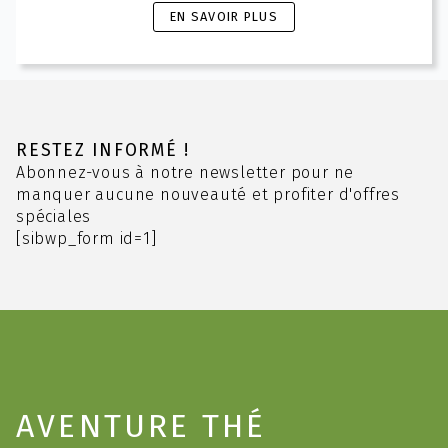
Ce
EN SAVOIR PLUS
produit
a
plusieurs
variations.
Les
options
RESTEZ INFORMÉ !
peuvent
Abonnez-vous à notre newsletter pour ne
être
manquer aucune nouveauté et profiter d'offres
choisies
spéciales
sur
[sibwp_form id=1]
la
page
du
produit
AVENTURE THÉ