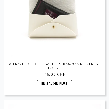
« TRAVEL » PORTE-SACHETS DAMMANN FRÈRES-
IVOIRE
15.00
CHF
Ce
EN SAVOIR PLUS
produit
a
plusieurs
variations.