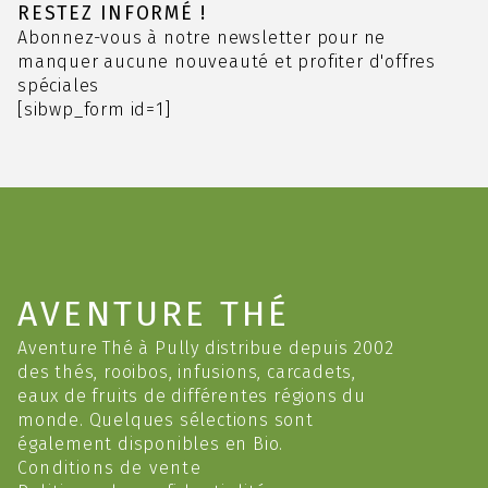
options
RESTEZ INFORMÉ !
peuvent
Abonnez-vous à notre newsletter pour ne
être
manquer aucune nouveauté et profiter d'offres
choisies
spéciales
sur
[sibwp_form id=1]
la
page
du
produit
AVENTURE THÉ
Aventure Thé à Pully distribue depuis 2002
des thés, rooibos, infusions, carcadets,
eaux de fruits de différentes régions du
monde. Quelques sélections sont
également disponibles en Bio.
Conditions de vente