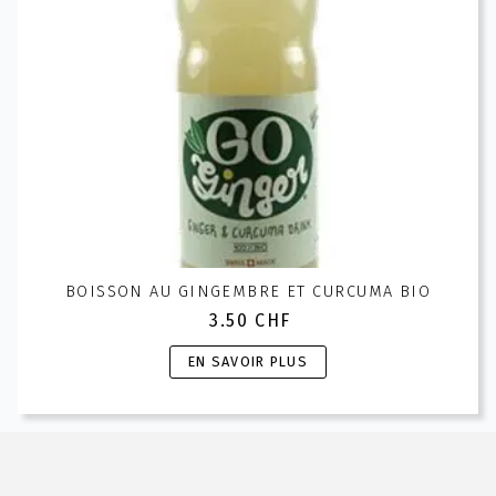
BOISSON AU GINGEMBRE ET CURCUMA BIO
3.50
CHF
Ce
EN SAVOIR PLUS
produit
a
plusieurs
variations.
Les