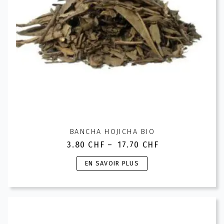
BANCHA HOJICHA BIO
3.80
CHF
–
17.70
CHF
Plage
de
Ce
EN SAVOIR PLUS
prix :
produit
3.80 CHF
a
à
plusieurs
17.70 CHF
variations.
Les