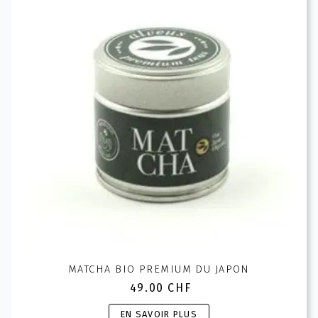
options
peuvent
être
choisies
sur
la
page
du
produit
MATCHA BIO PREMIUM DU JAPON
49.00
CHF
Ce
EN SAVOIR PLUS