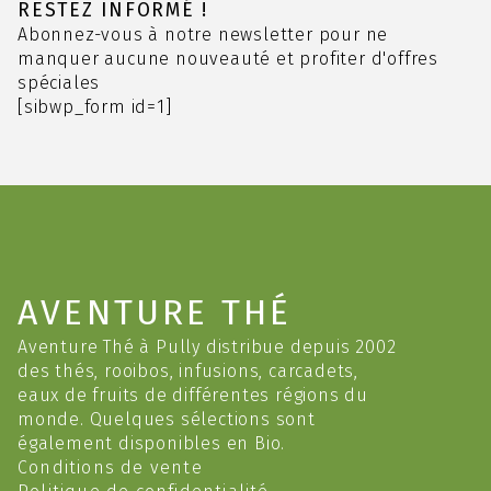
options
RESTEZ INFORMÉ !
peuvent
Abonnez-vous à notre newsletter pour ne
être
manquer aucune nouveauté et profiter d'offres
choisies
spéciales
sur
[sibwp_form id=1]
la
page
du
produit
AVENTURE THÉ
Aventure Thé à Pully distribue depuis 2002
des thés, rooibos, infusions, carcadets,
eaux de fruits de différentes régions du
monde. Quelques sélections sont
également disponibles en Bio.
Conditions de vente