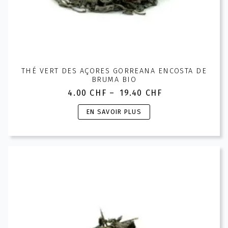
THÉ VERT DES AÇORES GORREANA ENCOSTA DE
BRUMA BIO
4.00
CHF
–
19.40
CHF
Plage
de
Ce
EN SAVOIR PLUS
prix :
produit
4.00 CHF
a
à
plusieurs
19.40 CHF
variations.
Les
options
peuvent
être
choisies
sur