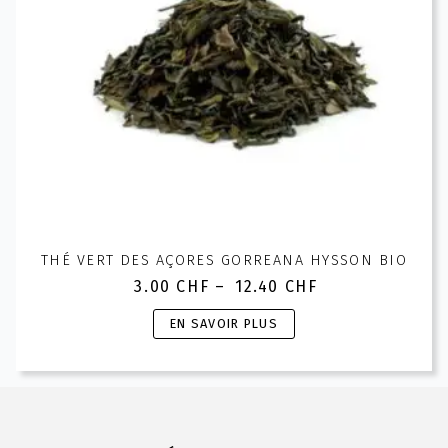
la
page
du
produit
THÉ VERT DES AÇORES GORREANA HYSSON BIO
3.00
CHF
–
12.40
CHF
Plage
de
Ce
EN SAVOIR PLUS
prix :
produit
3.00 CHF
a
à
plusieurs
12.40 CHF
variations.
Les