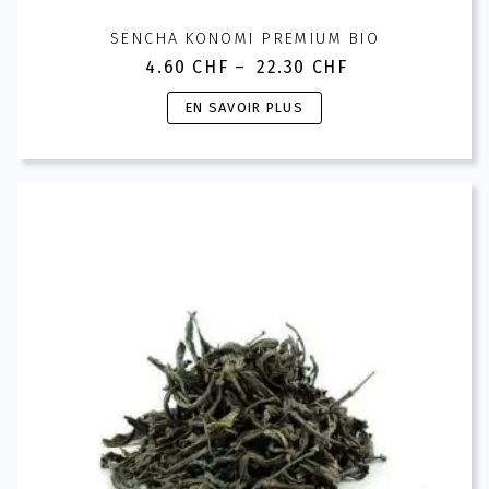
SENCHA KONOMI PREMIUM BIO
4.60
CHF
–
22.30
CHF
Plage
de
Ce
EN SAVOIR PLUS
prix :
produit
4.60 CHF
a
à
plusieurs
22.30 CHF
variations.
Les
options
peuvent
être
choisies
sur
la
page
du
produit