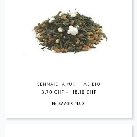
options
peuvent
être
choisies
sur
la
page
du
produit
GENMAICHA YUKIHIME BIO
3.70
CHF
–
18.10
CHF
Plage
de
Ce
EN SAVOIR PLUS
prix :
produit
3.70 CHF
a
à
plusieurs
18.10 CHF
variations.
Les