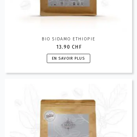
BIO SIDAMO ETHIOPIE
13.90
CHF
Ce
EN SAVOIR PLUS
produit
a
plusieurs
variations.
Les
options
peuvent
être
choisies
sur
la