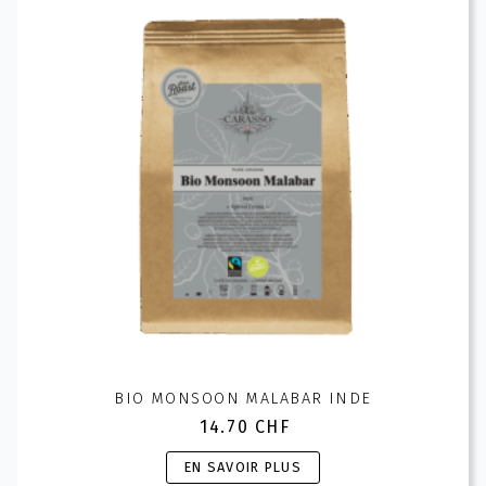
options
peuvent
être
choisies
sur
la
page
du
produit
BIO MONSOON MALABAR INDE
14.70
CHF
Ce
EN SAVOIR PLUS
produit