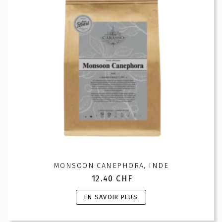
être
choisies
sur
la
page
du
produit
MONSOON CANEPHORA, INDE
12.40
CHF
Ce
EN SAVOIR PLUS
produit
a