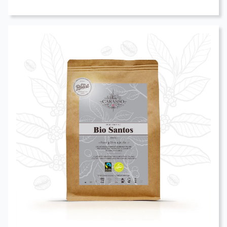
a
plusieurs
variations.
Les
options
peuvent
être
choisies
sur
la
page
du
produit