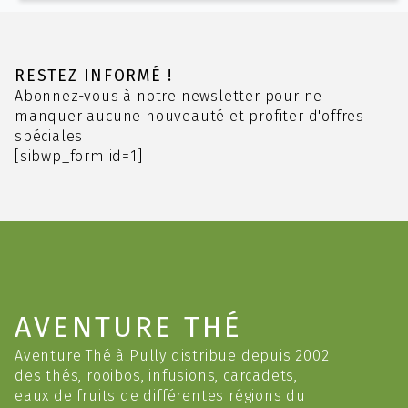
plusieurs
variations.
Les
options
RESTEZ INFORMÉ !
peuvent
Abonnez-vous à notre newsletter pour ne
être
manquer aucune nouveauté et profiter d'offres
choisies
spéciales
sur
[sibwp_form id=1]
la
page
du
produit
AVENTURE THÉ
Aventure Thé à Pully distribue depuis 2002
des thés, rooibos, infusions, carcadets,
eaux de fruits de différentes régions du