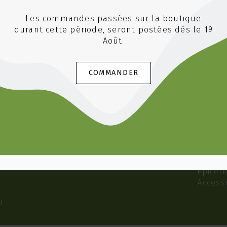
Les commandes passées sur la boutique
durant cette période, seront postées dès le 19
Août.
INFORMATIONS
NOS 
Recevoir promos et nouveautés
Le thé 
COMMANDER
Horaires d'ouverture
Le thé
Avenue Samson-Reymondin 7, 1009 Pully
Le thé
021 729 60 40
Le thé
info@aventurethe.ch
Rooibo
Infusi
Infusi
Sachet
Café
Épiceri
Access
9