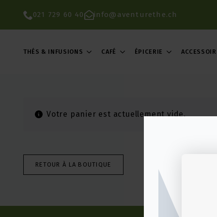
021 729 60 40
info@aventurethe.ch
THÉS & INFUSIONS
CAFÉ
ÉPICERIE
ACCESSOIR
Votre panier est actuellement vide.
RETOUR À LA BOUTIQUE