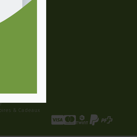
PRODUITS
noir
 vert
 blanc
 Oolong
s & carcadets
ons
ons Bio
s et Boites
e
oires & Cadeaux