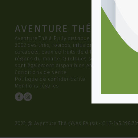
AVENTURE THÉ
Aventure Thé à Pully distribue depuis
2002 des thés, rooibos, infusions,
carcadets, eaux de fruits de différentes
régions du monde. Quelques sélections
sont également disponibles en Bio.
Conditions de vente
Politique de confidentialité
Mentions légales
2023 @ Aventure Thé (Yves Feusi) - CHE-145.398.73