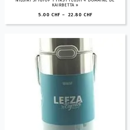
NILGIRI SFTGFOP 1 FIRST FLUSH « DOMAINE DE
KAIRBETTA »
5.00
CHF
–
22.80
CHF
Plage
de
prix :
5.00 CHF
à
22.80 CHF