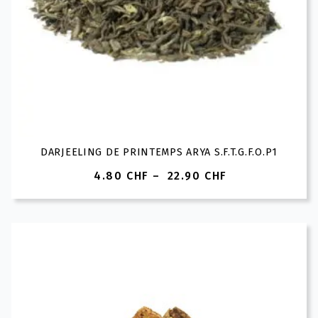
DARJEELING DE PRINTEMPS ARYA S.F.T.G.F.O.P1
4.80
CHF
–
22.90
CHF
Plage
de
prix :
4.80 CHF
à
22.90 CHF