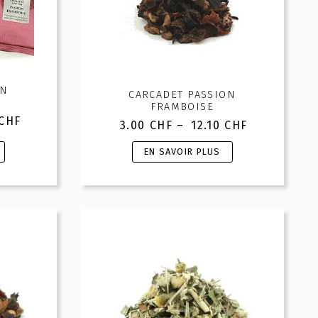
ON
CARCADET PASSION
FRAMBOISE
CHF
3.00
CHF
–
12.10
CHF
Plage
de
Ce
EN SAVOIR PLUS
prix :
produit
F
3.00 CHF
a
à
CHF
plusieurs
12.10 CHF
variations.
Les
options
peuvent
être
choisies
sur