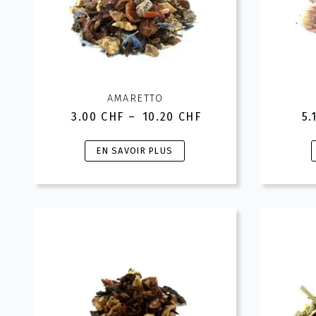
AMARETTO
3.00
CHF
–
10.20
CHF
5.
Plage
de
Ce
prix :
EN SAVOIR PLUS
3.00 CHF
produit
à
a
10.20 CHF
plusieurs
variations.
v
Les
options
peuvent
être
choisies
c
sur