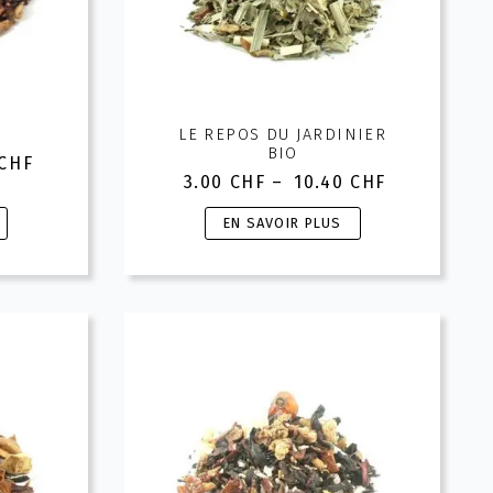
la
page
du
produit
LE REPOS DU JARDINIER
BIO
CHF
3.00
CHF
–
10.40
CHF
Plage
de
Ce
EN SAVOIR PLUS
prix :
HF
produit
3.00 CHF
a
à
HF
plusieurs
10.40 CHF
variations.
Les
options
peuvent
être
choisies
sur
la