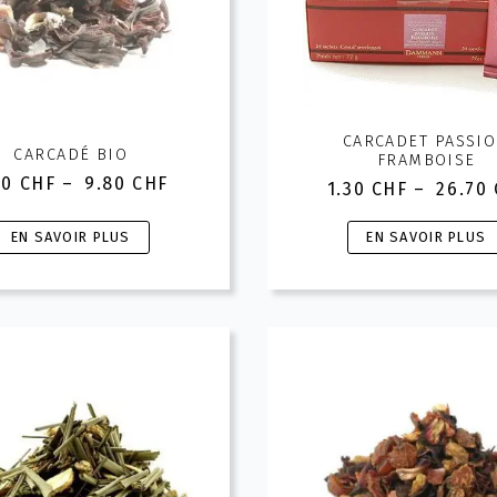
CARCADET PASSI
CARCADÉ BIO
FRAMBOISE
10
CHF
–
9.80
CHF
1.30
CHF
–
26.70
Plage
Plage
de
de
Ce
Ce
prix :
EN SAVOIR PLUS
EN SAVOIR PLUS
prix :
5.10 CHF
produit
produit
1.30 CH
à
a
a
à
9.80 CHF
26.70 
plusieurs
plusieurs
ariations.
variations.
Les
Les
options
options
peuvent
peuvent
être
être
hoisies
choisies
sur
sur