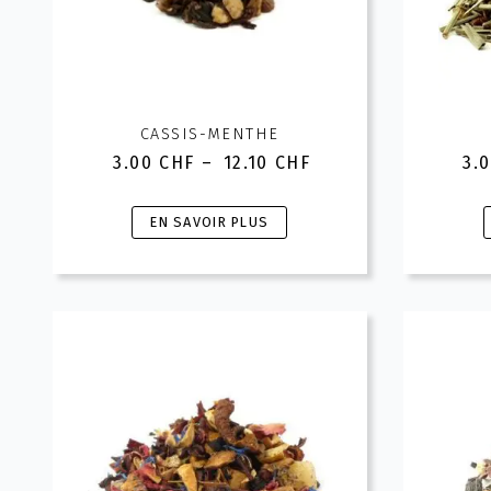
la
l
page
du
produit
CASSIS-MENTHE
3.00
CHF
–
12.10
CHF
3.
Plage
de
prix :
Ce
EN SAVOIR PLUS
3.00 CHF
produit
à
a
12.10 CHF
plusieurs
variations.
v
Les
options
peuvent
être
choisies
c
sur
la
l