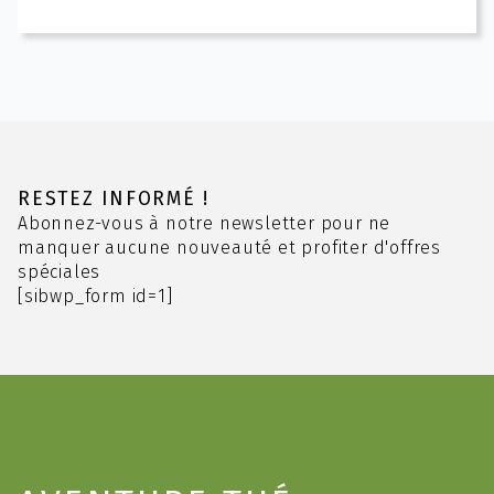
3.00 CHF
a
à
plusieurs
10.20 CHF
variations.
Les
options
peuvent
être
choisies
RESTEZ INFORMÉ !
sur
Abonnez-vous à notre newsletter pour ne
la
manquer aucune nouveauté et profiter d'offres
page
spéciales
du
[sibwp_form id=1]
produit