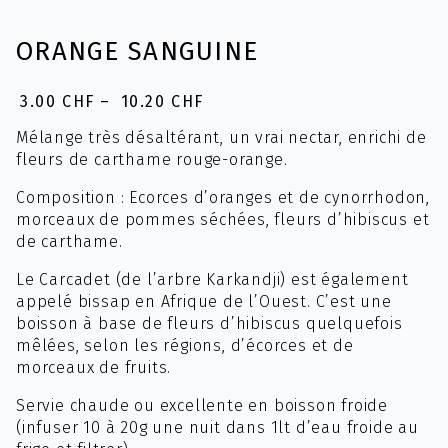
ORANGE SANGUINE
3.00
CHF
–
10.20
CHF
Plage
de
Mélange très désaltérant, un vrai nectar, enrichi de
prix :
fleurs de carthame rouge-orange.
3.00 CHF
à
Composition : Ecorces d’oranges et de cynorrhodon,
10.20 CHF
morceaux de pommes séchées, fleurs d’hibiscus et
de carthame.
Le Carcadet (de l’arbre Karkandji) est également
appelé bissap en Afrique de l’Ouest. C’est une
boisson à base de fleurs d’hibiscus quelquefois
mêlées, selon les régions, d’écorces et de
morceaux de fruits.
Servie chaude ou excellente en boisson froide
(infuser 10 à 20g une nuit dans 1lt d’eau froide au