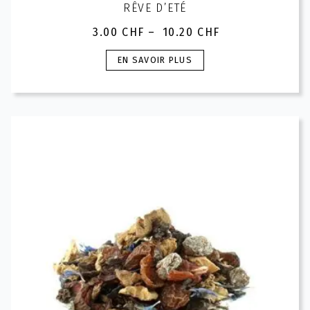
RÊVE D’ETÉ
3.00
CHF
–
10.20
CHF
Plage
de
Ce
EN SAVOIR PLUS
prix :
produit
3.00 CHF
a
à
plusieurs
10.20 CHF
variations.
Les
options
peuvent
être
choisies
sur
la
page
du
produit