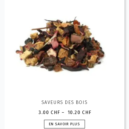
peuvent
être
choisies
sur
la
page
du
produit
SAVEURS DES BOIS
3.00
CHF
–
10.20
CHF
Plage
de
Ce
EN SAVOIR PLUS
prix :
produit