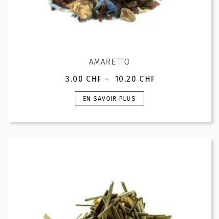
AMARETTO
3.00
CHF
–
10.20
CHF
Plage
de
Ce
EN SAVOIR PLUS
prix :
produit
3.00 CHF
a
à
plusieurs
10.20 CHF
variations.
Les
options
peuvent
être
choisies
sur
la