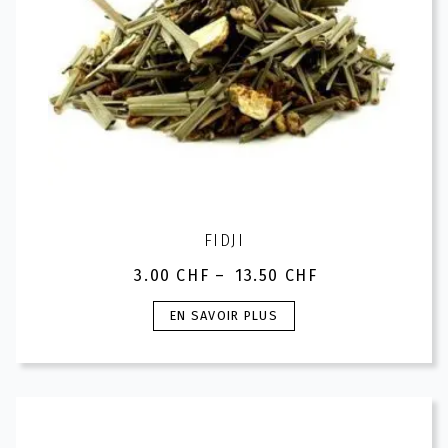
page
du
produit
FIDJI
3.00
CHF
–
13.50
CHF
Plage
de
Ce
EN SAVOIR PLUS
prix :
produit
3.00 CHF
a
à
plusieurs
13.50 CHF
variations.
Les
options