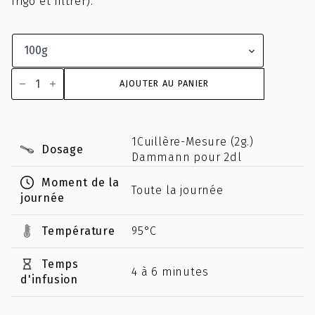
frigo et filtrer).
quantité
de
AJOUTER AU PANIER
Orange
Sanguine
1Cuillère-Mesure (2g.)
Dosage
Dammann pour 2dl
Moment de la
Toute la journée
journée
Température
95°C
Temps
4 à 6 minutes
d'infusion