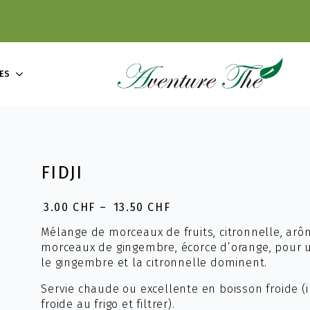
ES
FIDJI
3.00
CHF
–
13.50
CHF
Plage
de
Mélange de morceaux de fruits, citronnelle, ar
prix :
morceaux de gingembre, écorce d’orange, pour u
3.00 CHF
le gingembre et la citronnelle dominent.
à
13.50 CHF
Servie chaude ou excellente en boisson froide (i
froide au frigo et filtrer).