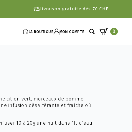
Livraison gratuite dès 70 CHF
0
LA BOUTIQUE
MON COMPTE
Search
for:
ôme citron vert, morceaux de pomme,
ne infusion désaltérante et fraîche où
nfuser 10 à 20g une nuit dans 1lt d’eau