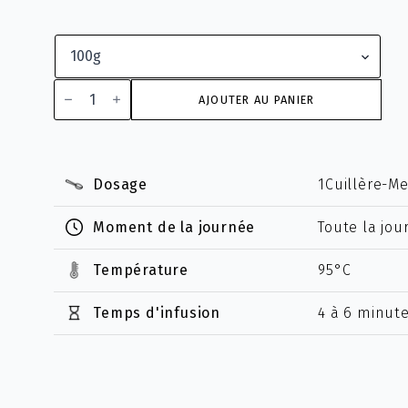
quantité
de
AJOUTER AU PANIER
Fidji
Dosage
1Cuillère-M
Moment de la journée
Toute la jou
Température
95°C
Temps d'infusion
4 à 6 minut