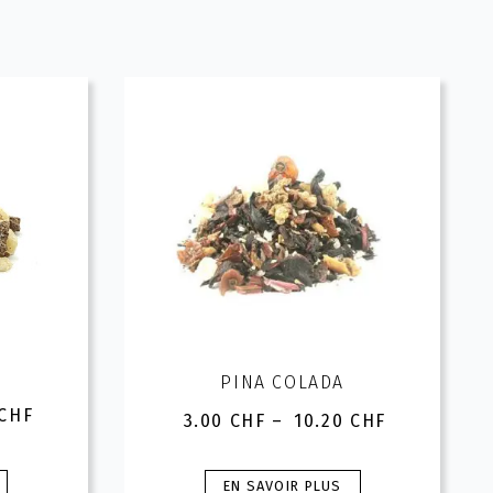
PINA COLADA
CHF
3.00
CHF
–
10.20
CHF
Plage
de
prix :
Ce
HF
EN SAVOIR PLUS
3.00 CHF