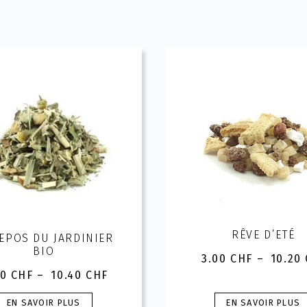
RÊVE D’ETÉ
REPOS DU JARDINIER
BIO
3.00
CHF
–
10.20
Plage
00
CHF
–
10.40
CHF
de
Plage
prix :
de
Ce
Ce
3.00 C
EN SAVOIR PLUS
EN SAVOIR PLUS
prix :