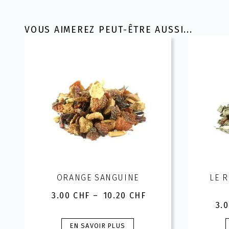
VOUS AIMEREZ PEUT-ÊTRE AUSSI...
ORANGE SANGUINE
LE 
3.00
CHF
–
10.20
CHF
Plage
3.
de
prix :
Ce
EN SAVOIR PLUS
3.00 CHF