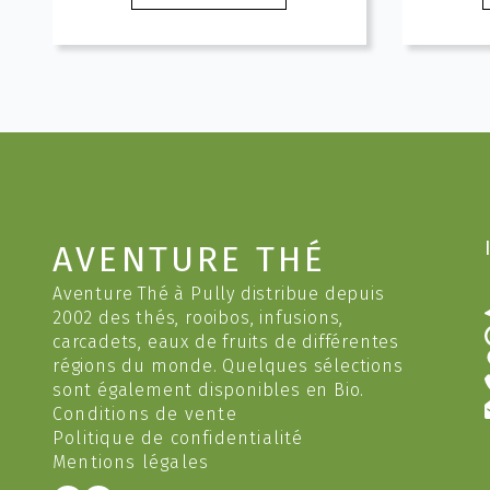
produit
à
a
10.20 CHF
plusieurs
variations.
v
Les
options
peuvent
être
choisies
c
sur
AVENTURE THÉ
la
l
page
Aventure Thé à Pully distribue depuis
du
2002 des thés, rooibos, infusions,
produit
carcadets, eaux de fruits de différentes
régions du monde. Quelques sélections
sont également disponibles en Bio.
Conditions de vente
Politique de confidentialité
Mentions légales