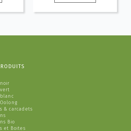
produit
à
a
HF
10.20 CHF
plusieurs
variations.
Les
options
peuvent
être
choisies
sur
PRODUITS
la
page
du
noir
produit
 vert
 blanc
 Oolong
s & carcadets
ons
ons Bio
s et Boites