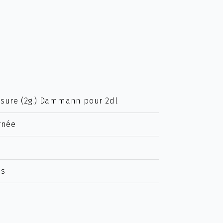
esure (2g.) Dammann pour 2dl
rnée
es