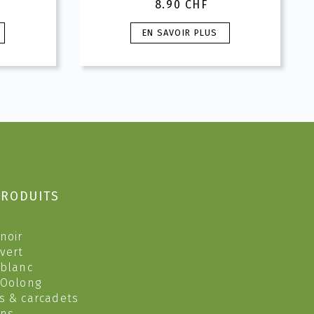
8.90
CHF
Ce
EN SAVOIR PLUS
produit
a
plusieurs
variations.
Les
options
peuvent
être
choisies
sur
PRODUITS
la
page
du
noir
produit
 vert
 blanc
 Oolong
s & carcadets
ons