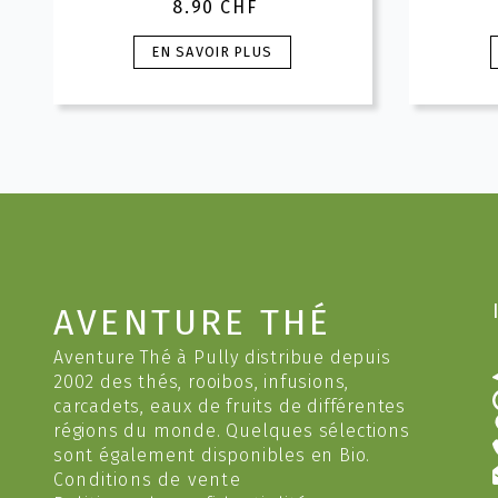
8.90
CHF
Ce
EN SAVOIR PLUS
produit
a
plusieurs
variations.
v
Les
options
peuvent
être
choisies
c
sur
AVENTURE THÉ
la
l
page
Aventure Thé à Pully distribue depuis
du
2002 des thés, rooibos, infusions,
produit
carcadets, eaux de fruits de différentes
régions du monde. Quelques sélections
sont également disponibles en Bio.
Conditions de vente