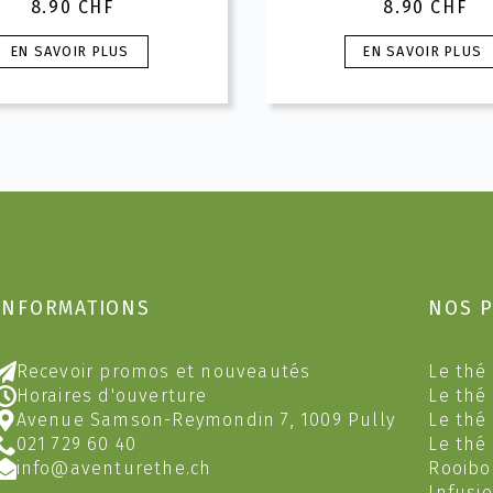
8.90
CHF
8.90
CHF
Ce
Ce
EN SAVOIR PLUS
EN SAVOIR PLUS
produit
produit
a
a
plusieurs
plusieurs
ariations.
variations.
Les
Les
options
options
peuvent
peuvent
être
être
hoisies
choisies
sur
sur
INFORMATIONS
NOS 
a
la
page
page
du
du
Recevoir promos et nouveautés
Le thé 
produit
produit
Horaires d'ouverture
Le thé
Avenue Samson-Reymondin 7, 1009 Pully
Le thé
021 729 60 40
Le thé
info@aventurethe.ch
Rooibo
Infusi