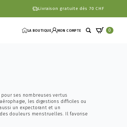
Livraison gratuite dès 70 CHF
0
LA BOUTIQUE
MON COMPTE
Search
for:
té pour ses nombreuses vertus
aérophagie, les digestions difficiles ou
aussi un expectorant et un
r des douleurs menstruelles. Il favorise