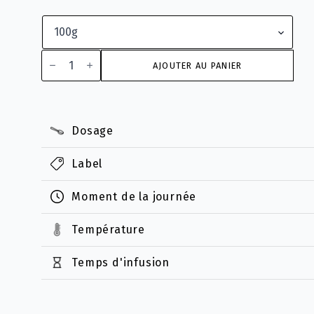
quantité
de
AJOUTER AU PANIER
Fenouil
Bio
Dosage
Label
Moment de la journée
Température
Temps d'infusion