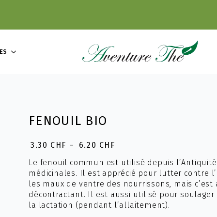
ES
FENOUIL BIO
3.30
CHF
–
6.20
CHF
Plage
de
Le fenouil commun est utilisé depuis l’Antiqui
prix :
médicinales. Il est apprécié pour lutter contre l’
3.30 CHF
les maux de ventre des nourrissons, mais c’est 
à
décontractant. Il est aussi utilisé pour soulage
6.20 CHF
la lactation (pendant l’allaitement).