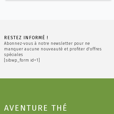
plusieurs
7.60 CHF
variations.
Les
options
peuvent
être
choisies
RESTEZ INFORMÉ !
sur
Abonnez-vous à notre newsletter pour ne
la
manquer aucune nouveauté et profiter d'offres
page
spéciales
du
[sibwp_form id=1]
produit
AVENTURE THÉ