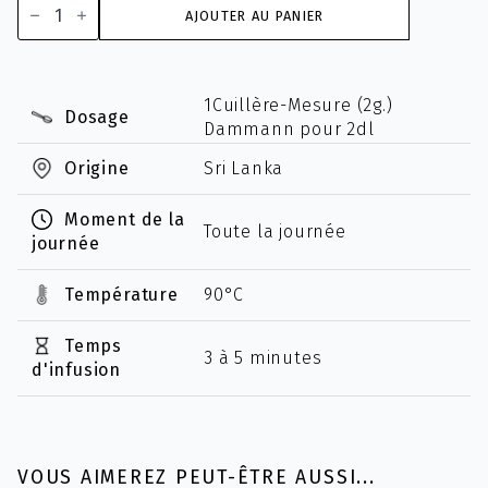
de
AJOUTER AU PANIER
Ceylan
O.P.
"Kenilworth"
1Cuillère-Mesure (2g.)
Dosage
Dammann pour 2dl
Origine
Sri Lanka
Moment de la
Toute la journée
journée
Température
90°C
Temps
3 à 5 minutes
d'infusion
VOUS AIMEREZ PEUT-ÊTRE AUSSI...