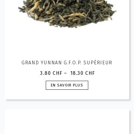
du
produit
GRAND YUNNAN G.F.O.P. SUPÉRIEUR
3.80
CHF
–
18.30
CHF
Plage
de
Ce
EN SAVOIR PLUS
prix :
produit
3.80 CHF
a
à
plusieurs
18.30 CHF
variations.
Les
options
peuvent