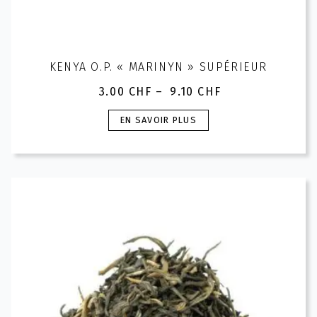
KENYA O.P. « MARINYN » SUPÉRIEUR
3.00
CHF
–
9.10
CHF
Plage
de
Ce
EN SAVOIR PLUS
prix :
produit
3.00 CHF
a
à
plusieurs
9.10 CHF
variations.
Les
options
peuvent
être
choisies
sur
la
page