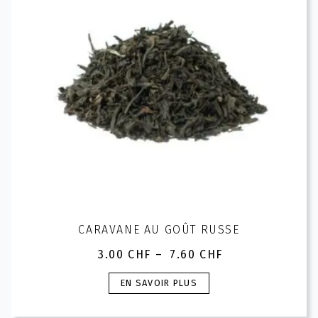
être
choisies
sur
la
page
du
produit
CARAVANE AU GOÛT RUSSE
3.00
CHF
–
7.60
CHF
Plage
de
Ce
EN SAVOIR PLUS
prix :
produit
3.00 CHF
a
à