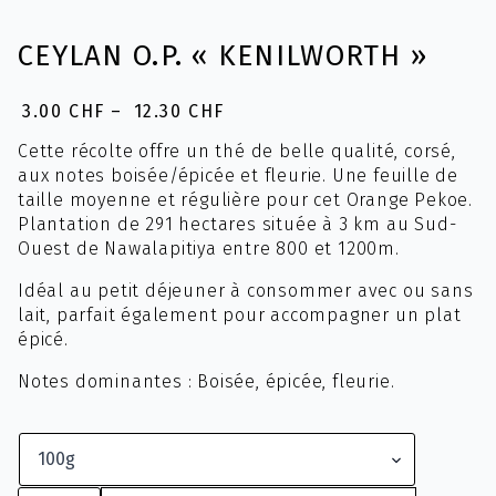
CEYLAN O.P. « KENILWORTH »
3.00
CHF
–
12.30
CHF
Plage
de
Cette récolte offre un thé de belle qualité, corsé,
prix :
aux notes boisée/épicée et fleurie. Une feuille de
3.00 CHF
taille moyenne et régulière pour cet Orange Pekoe.
à
Plantation de 291 hectares située à 3 km au Sud-
12.30 CHF
Ouest de Nawalapitiya entre 800 et 1200m.
Idéal au petit déjeuner à consommer avec ou sans
lait, parfait également pour accompagner un plat
épicé.
Notes dominantes : Boisée, épicée, fleurie.
quantité