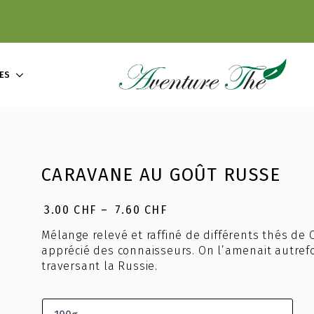
ES
CARAVANE AU GOÛT RUSSE
3.00
CHF
–
7.60
CHF
Plage
de
Mélange relevé et raffiné de différents thés de 
prix :
apprécié des connaisseurs. On l’amenait autref
3.00 CHF
traversant la Russie.
à
7.60 CHF