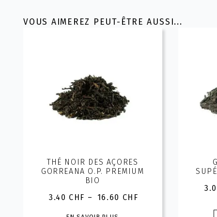
VOUS AIMEREZ PEUT-ÊTRE AUSSI...
THÉ NOIR DES AÇORES
GORREANA O.P. PREMIUM
SUPÉ
BIO
3.
3.40
CHF
–
16.60
CHF
Plage
de
Ce
EN SAVOIR PLUS