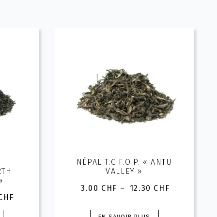
NÉPAL T.G.F.O.P. « ANTU
RTH
VALLEY »
»
3.00
CHF
–
12.30
CHF
Plage
CHF
de
prix :
Ce
EN SAVOIR PLUS