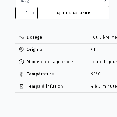
quantité
de
AJOUTER AU PANIER
Caravane
au
Goût
Russe
Dosage
1Cuillère-M
Origine
Chine
Moment de la journée
Toute la jou
Température
95°C
Temps d'infusion
4 à 5 minut