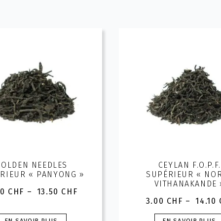
GOLDEN NEEDLES
CEYLAN F.O.P.F.
RIEUR « PANYONG »
SUPÉRIEUR « NO
VITHANAKANDE 
00
CHF
–
13.50
CHF
Plage
3.00
CHF
–
14.10
de
Plage
prix :
de
Ce
Ce
EN SAVOIR PLUS
EN SAVOIR PLUS