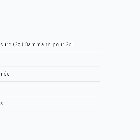
esure (2g.) Dammann pour 2dl
rnée
es