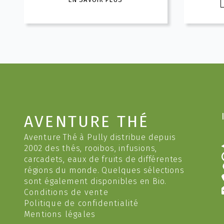
prix :
produit
3.40 CHF
a
à
plusieurs
16.60 CHF
variations.
v
Les
options
peuvent
être
choisies
c
sur
AVENTURE THÉ
la
l
page
Aventure Thé à Pully distribue depuis
du
2002 des thés, rooibos, infusions,
produit
carcadets, eaux de fruits de différentes
régions du monde. Quelques sélections
sont également disponibles en Bio.
Conditions de vente
Politique de confidentialité
Mentions légales