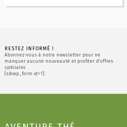
a
à
plusieurs
14.10 CHF
variations.
Les
options
peuvent
être
choisies
RESTEZ INFORMÉ !
sur
Abonnez-vous à notre newsletter pour ne
la
manquer aucune nouveauté et profiter d'offres
page
spéciales
du
[sibwp_form id=1]
produit
AVENTURE THÉ