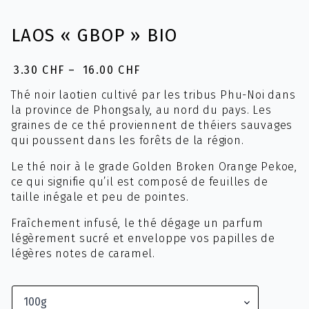
LAOS « GBOP » BIO
3.30
CHF
–
16.00
CHF
Plage
de
Thé noir laotien cultivé par les tribus Phu-Noi dans
prix :
la province de Phongsaly, au nord du pays. Les
3.30 CHF
graines de ce thé proviennent de théiers sauvages
à
qui poussent dans les forêts de la région.
16.00 CHF
Le thé noir à le grade Golden Broken Orange Pekoe,
ce qui signifie qu’il est composé de feuilles de
taille inégale et peu de pointes.
Fraîchement infusé, le thé dégage un parfum
légèrement sucré et enveloppe vos papilles de
légères notes de caramel.