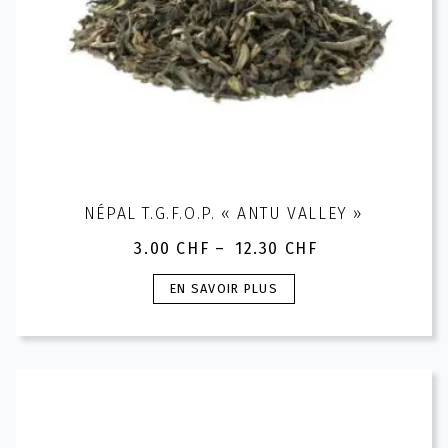
NÉPAL T.G.F.O.P. « ANTU VALLEY »
3.00
CHF
–
12.30
CHF
Plage
de
Ce
EN SAVOIR PLUS
prix :
produit
3.00 CHF
a
à
plusieurs
12.30 CHF
variations.
Les
options
peuvent