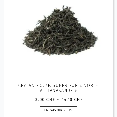
être
choisies
sur
la
page
du
produit
CEYLAN F.O.P.F. SUPÉRIEUR « NORTH
VITHANAKANDE »
3.00
CHF
–
14.10
CHF
Plage
de
Ce
EN SAVOIR PLUS
prix :
produit
3.00 CHF