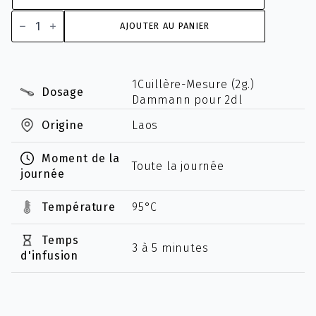
quantité
de
AJOUTER AU PANIER
Laos
"GBOP"
Bio
1Cuillère-Mesure (2g.)
Dosage
Dammann pour 2dl
Origine
Laos
Moment de la
Toute la journée
journée
Température
95°C
Temps
3 à 5 minutes
d'infusion