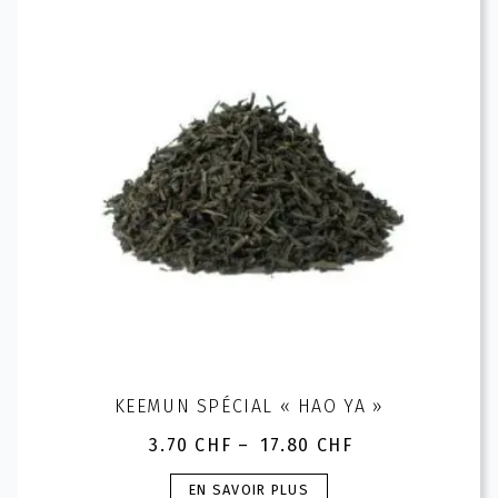
options
peuvent
être
choisies
sur
la
page
du
produit
KEEMUN SPÉCIAL « HAO YA »
3.70
CHF
–
17.80
CHF
Plage
de
Ce
EN SAVOIR PLUS
prix :