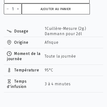
quantité
de
AJOUTER AU PANIER
Kenya
O.P.
"Marinyn"
Supérieur
1Cuillère-Mesure (2g.)
Dosage
Dammann pour 2dl
Origine
Afrique
Moment de la
Toute la journée
journée
Température
95°C
Temps
3 à 4 minutes
d'infusion