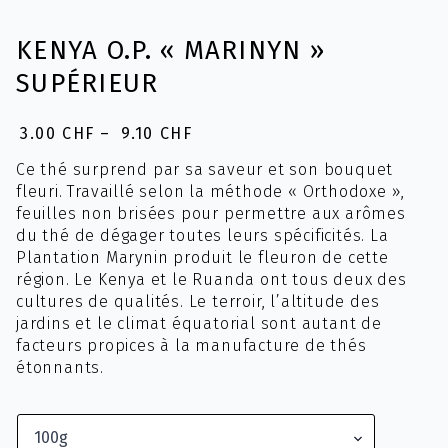
KENYA O.P. « MARINYN »
SUPÉRIEUR
3.00
CHF
–
9.10
CHF
Plage
de
Ce thé surprend par sa saveur et son bouquet
prix :
fleuri. Travaillé selon la méthode « Orthodoxe »,
3.00 CHF
feuilles non brisées pour permettre aux arômes
à
du thé de dégager toutes leurs spécificités. La
9.10 CHF
Plantation Marynin produit le fleuron de cette
région. Le Kenya et le Ruanda ont tous deux des
cultures de qualités. Le terroir, l’altitude des
jardins et le climat équatorial sont autant de
facteurs propices à la manufacture de thés
étonnants.