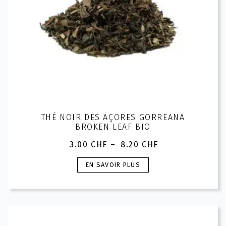
page
du
produit
THÉ NOIR DES AÇORES GORREANA
BROKEN LEAF BIO
3.00
CHF
–
8.20
CHF
Plage
de
Ce
EN SAVOIR PLUS
prix :
produit
3.00 CHF
a
à
plusieurs
8.20 CHF
variations.
Les