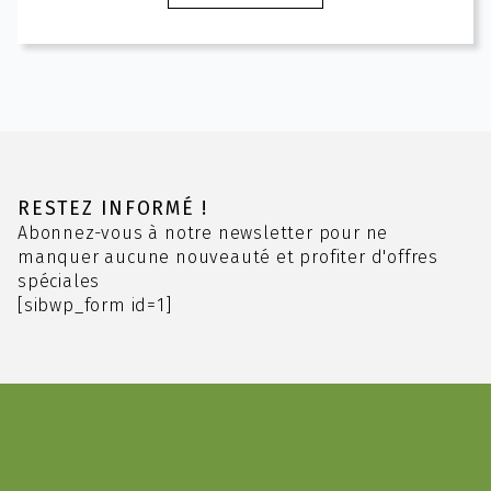
produit
3.70 CHF
a
à
plusieurs
17.80 CHF
variations.
Les
options
peuvent
être
choisies
RESTEZ INFORMÉ !
sur
Abonnez-vous à notre newsletter pour ne
la
manquer aucune nouveauté et profiter d'offres
page
spéciales
du
[sibwp_form id=1]
produit