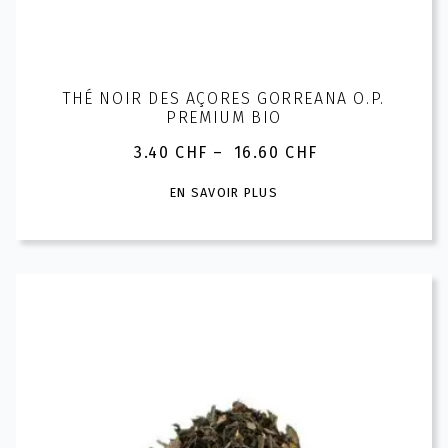
THÉ NOIR DES AÇORES GORREANA O.P.
PREMIUM BIO
3.40
CHF
–
16.60
CHF
Plage
de
Ce
EN SAVOIR PLUS
prix :
produit
3.40 CHF
a
à
plusieurs
16.60 CHF
variations.
Les
options
peuvent
être
choisies
sur
la