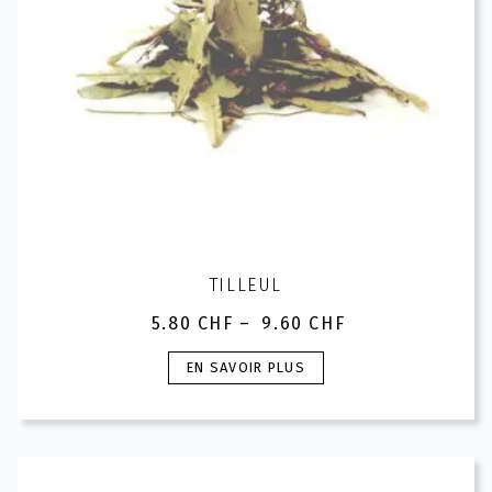
la
page
du
produit
TILLEUL
5.80
CHF
–
9.60
CHF
Plage
de
Ce
EN SAVOIR PLUS
prix :
produit
5.80 CHF
a
à
plusieurs
9.60 CHF
variations.
Les