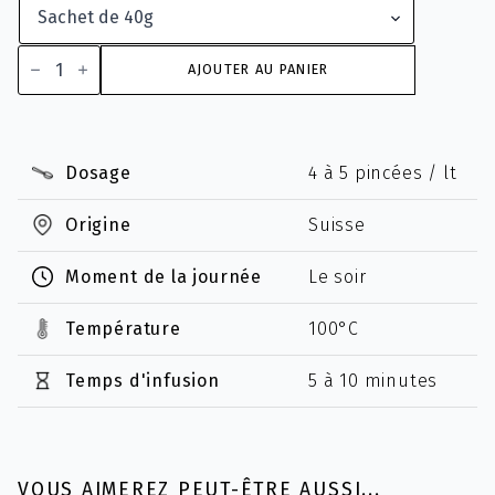
quantité
de
AJOUTER AU PANIER
Camomille
Matricaire
bio
Dosage
4 à 5 pincées / lt
Origine
Suisse
Moment de la journée
Le soir
Température
100°C
Temps d'infusion
5 à 10 minutes
VOUS AIMEREZ PEUT-ÊTRE AUSSI...