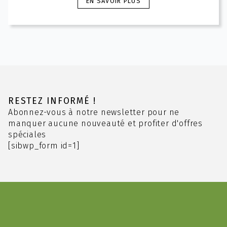
EN SAVOIR PLUS
prix :
produit
5.10 CHF
a
à
plusieurs
8.40 CHF
variations.
Les
options
peuvent
être
choisies
RESTEZ INFORMÉ !
sur
Abonnez-vous à notre newsletter pour ne
la
manquer aucune nouveauté et profiter d'offres
page
spéciales
du
[sibwp_form id=1]
produit