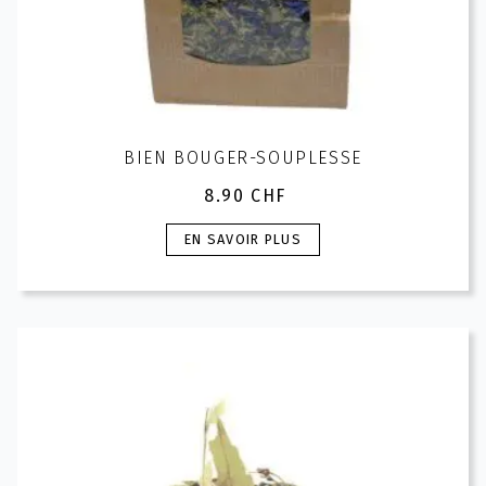
BIEN BOUGER-SOUPLESSE
8.90
CHF
Ce
EN SAVOIR PLUS
produit
a
plusieurs
variations.
Les
options
peuvent
être
choisies
sur