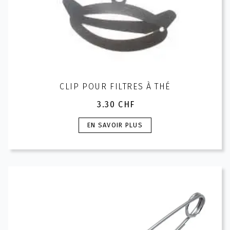
CLIP POUR FILTRES À THÉ
3.30
CHF
Ce
EN SAVOIR PLUS
produit
a
plusieurs
variations.
Les
options
peuvent
être
choisies