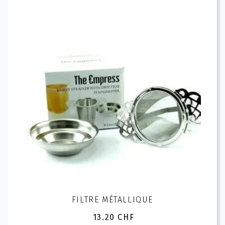
Les
options
peuvent
être
choisies
sur
la
page
du
produit
FILTRE MÉTALLIQUE
13.20
CHF