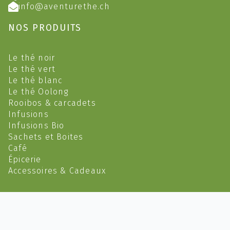
info@aventurethe.ch
NOS PRODUITS
Le thé noir
Le thé vert
Le thé blanc
Le thé Oolong
Rooibos & carcadets
Infusions
Infusions Bio
Sachets et Boites
Café
Épicerie
Accessoires & Cadeaux
2023 @ Aventure Thé (Yves Feusi) - CHE-145.398.739