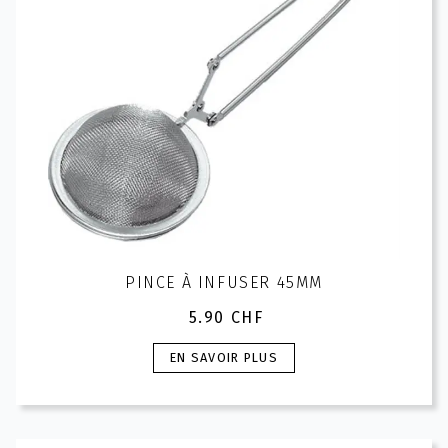
sur
la
page
du
produit
PINCE À INFUSER 45MM
5.90
CHF
Ce
EN SAVOIR PLUS
produit
a
plusieurs
variations.