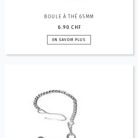
BOULE À THÉ 65MM
6.90
CHF
Ce
EN SAVOIR PLUS
produit
a
plusieurs
variations.
Les
options
peuvent
être
choisies
sur
la
page
du
produit