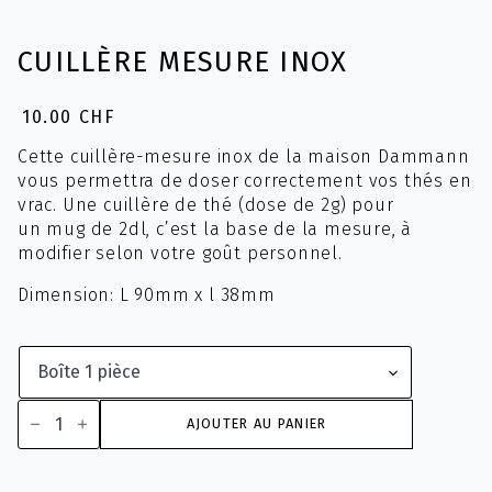
CUILLÈRE MESURE INOX
10.00
CHF
Cette cuillère-mesure inox de la maison Dammann
vous permettra de doser correctement vos thés en
vrac. Une cuillère de thé (dose de 2g) pour
un mug de 2dl, c’est la base de la mesure, à
modifier selon votre goût personnel.
Dimension: L 90mm x l 38mm
quantité
de
AJOUTER AU PANIER
Cuillère
mesure
inox