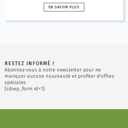
Ce
EN SAVOIR PLUS
produit
a
plusieurs
variations.
Les
options
peuvent
être
choisies
RESTEZ INFORMÉ !
sur
Abonnez-vous à notre newsletter pour ne
la
manquer aucune nouveauté et profiter d'offres
page
spéciales
du
[sibwp_form id=1]
produit