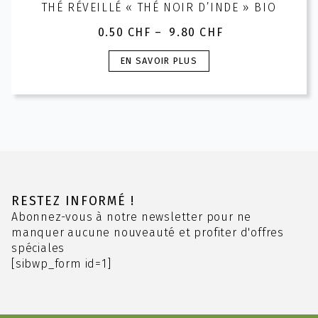
THÉ RÉVEILLÉ « THÉ NOIR D’INDE » BIO
0.50
CHF
–
9.80
CHF
Plage
de
Ce
EN SAVOIR PLUS
prix :
produit
0.50 CHF
a
à
plusieurs
9.80 CHF
variations.
Les
options
peuvent
être
choisies
RESTEZ INFORMÉ !
sur
Abonnez-vous à notre newsletter pour ne
la
manquer aucune nouveauté et profiter d'offres
page
spéciales
du
[sibwp_form id=1]
produit