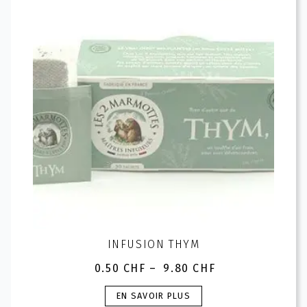
peuvent
être
choisies
sur
la
page
du
produit
INFUSION THYM
0.50
CHF
–
9.80
CHF
Plage
de
Ce
EN SAVOIR PLUS
prix :