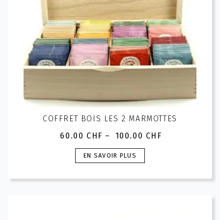
COFFRET BOIS LES 2 MARMOTTES
60.00
CHF
–
100.00
CHF
Plage
de
Ce
EN SAVOIR PLUS
prix :
produit
60.00 CHF
a
à
plusieurs
100.00 CHF
variations.
Les
options