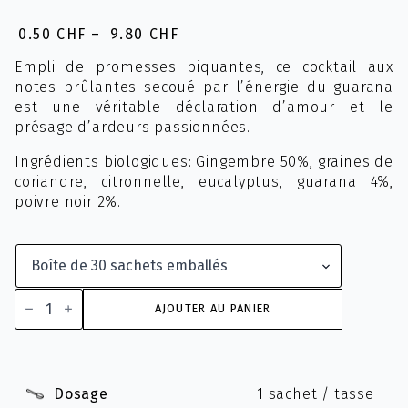
0.50
CHF
–
9.80
CHF
Plage
de
Empli de promesses piquantes, ce cocktail aux
prix :
notes brûlantes secoué par l’énergie du guarana
0.50 CHF
est une véritable déclaration d’amour et le
à
présage d’ardeurs passionnées.
9.80 CHF
Ingrédients biologiques: Gingembre 50%, graines de
coriandre, citronnelle, eucalyptus, guarana 4%,
poivre noir 2%.
quantité
de
AJOUTER AU PANIER
Infusion
7ème
Ciel
Bio
Dosage
1 sachet / tasse