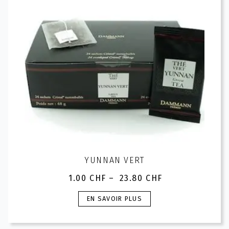
choisies
sur
la
page
du
produit
YUNNAN VERT
1.00
CHF
–
23.80
CHF
Plage
de
Ce
EN SAVOIR PLUS
prix :
produit
1.00 CHF
a
à