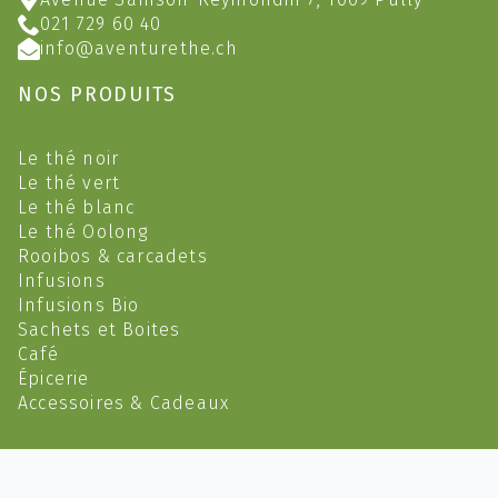
021 729 60 40
info@aventurethe.ch
NOS PRODUITS
Le thé noir
Le thé vert
Le thé blanc
Le thé Oolong
Rooibos & carcadets
Infusions
Infusions Bio
Sachets et Boites
Café
Épicerie
Accessoires & Cadeaux
2023 @ Aventure Thé (Yves Feusi) - CHE-145.398.739