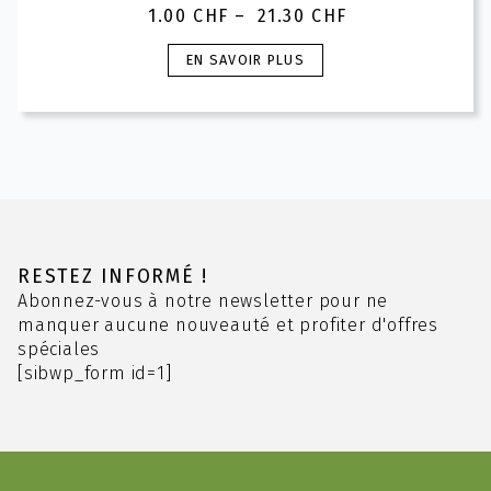
1.00
CHF
–
21.30
CHF
Plage
de
Ce
EN SAVOIR PLUS
prix :
produit
1.00 CHF
a
à
plusieurs
21.30 CHF
variations.
Les
options
peuvent
être
choisies
RESTEZ INFORMÉ !
sur
Abonnez-vous à notre newsletter pour ne
la
manquer aucune nouveauté et profiter d'offres
page
spéciales
du
[sibwp_form id=1]
produit