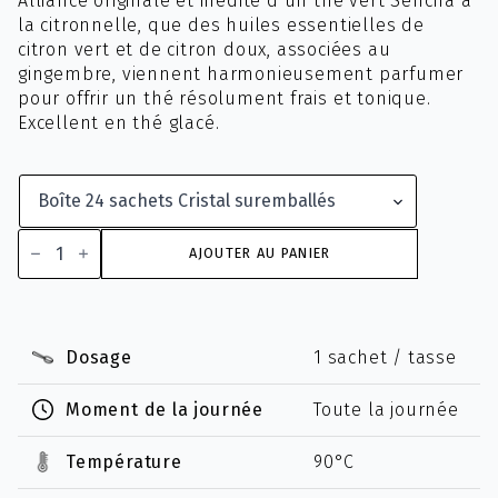
Alliance originale et inédite d’un thé vert Sencha à
prix :
la citronnelle, que des huiles essentielles de
1.00 CHF
citron vert et de citron doux, associées au
à
gingembre, viennent harmonieusement parfumer
21.60 CHF
pour offrir un thé résolument frais et tonique.
Excellent en thé glacé.
quantité
de
AJOUTER AU PANIER
Jaune
Lemon
Dosage
1 sachet / tasse
Moment de la journée
Toute la journée
Température
90°C