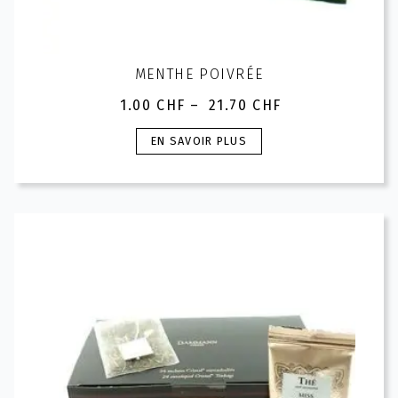
MENTHE POIVRÉE
1.00
CHF
–
21.70
CHF
Plage
de
Ce
EN SAVOIR PLUS
prix :
produit
1.00 CHF
a
à
plusieurs
21.70 CHF
variations.
Les
options
peuvent
être
choisies
sur
la
page
du