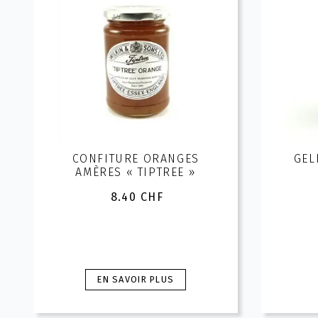
CONFITURE ORANGES
GEL
AMÈRES « TIPTREE »
8.40
CHF
Ce
EN SAVOIR PLUS
produit
a