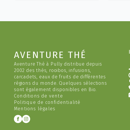
plusieurs
variations.
v
Les
options
peuvent
être
choisies
c
sur
AVENTURE THÉ
la
l
page
Aventure Thé à Pully distribue depuis
du
2002 des thés, rooibos, infusions,
produit
carcadets, eaux de fruits de différentes
régions du monde. Quelques sélections
sont également disponibles en Bio.
Conditions de vente
Politique de confidentialité
Mentions légales