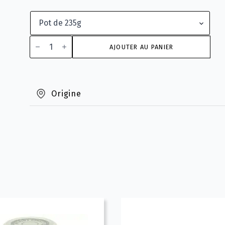
quantité
de
AJOUTER AU PANIER
"Noël
à
Paris"
spécialité
de
Origine
thé