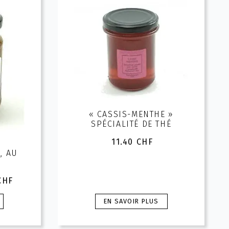
« CASSIS-MENTHE »
SPÉCIALITÉ DE THÉ
11.40
CHF
, AU
CHF
Ce
EN SAVOIR PLUS
produit
F
a