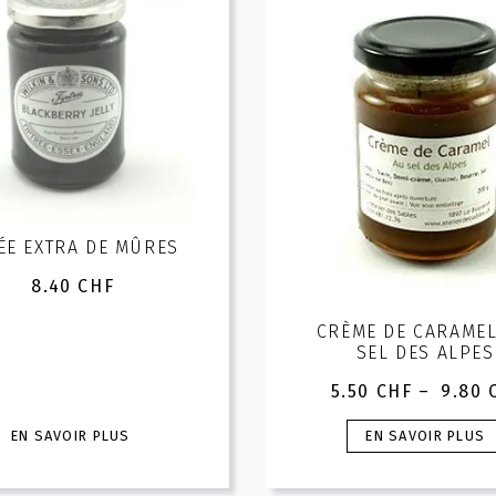
ÉE EXTRA DE MÛRES
8.40
CHF
CRÈME DE CARAMEL
SEL DES ALPES
5.50
CHF
–
9.80
Plage
de
Ce
Ce
EN SAVOIR PLUS
EN SAVOIR PLUS
prix :
produit
produit
5.50 CH
a
a
à