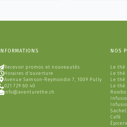
plusieurs
plusieurs
9.80 C
ariations.
variations.
Les
Les
options
options
peuvent
peuvent
être
être
hoisies
choisies
sur
sur
INFORMATIONS
NOS 
a
la
page
page
du
du
Recevoir promos et nouveautés
Le thé 
produit
produit
Horaires d'ouverture
Le thé
Avenue Samson-Reymondin 7, 1009 Pully
Le thé
021 729 60 40
Le thé
info@aventurethe.ch
Rooibo
Infusi
Infusi
Sachet
Café
Épiceri