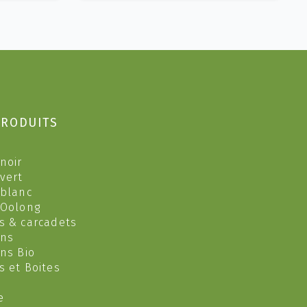
plusieurs
HF
variations.
Les
options
peuvent
être
choisies
sur
PRODUITS
la
page
du
noir
produit
 vert
 blanc
 Oolong
s & carcadets
ons
ons Bio
s et Boites
e