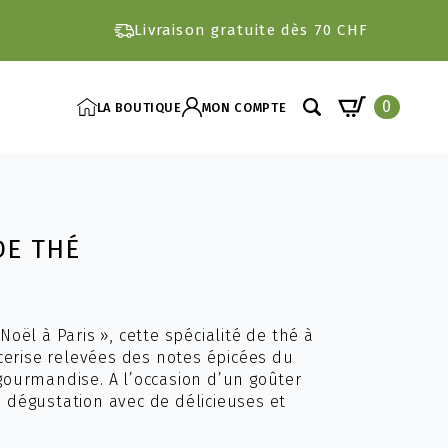
Livraison gratuite dès 70 CHF
0
LA BOUTIQUE
MON COMPTE
Search
for:
DE THÉ
ël à Paris », cette spécialité de thé à
cerise relevées des notes épicées du
ourmandise. A l’occasion d’un goûter
re dégustation avec de délicieuses et