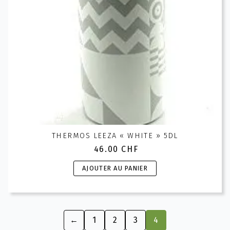
THERMOS LEEZA « WHITE » 5DL
46.00
CHF
AJOUTER AU PANIER
←
1
2
3
4