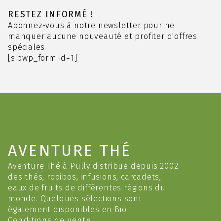
Les
options
RESTEZ INFORMÉ !
peuvent
Abonnez-vous à notre newsletter pour ne
être
manquer aucune nouveauté et profiter d'offres
choisies
spéciales
sur
[sibwp_form id=1]
la
page
du
produit
AVENTURE THÉ
Aventure Thé à Pully distribue depuis 2002
des thés, rooibos, infusions, carcadets,
eaux de fruits de différentes régions du
monde. Quelques sélections sont
également disponibles en Bio.
Conditions de vente