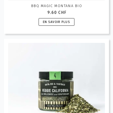
BBQ MAGIC MONTANA BIO
9.60
CHF
Ce
EN SAVOIR PLUS
produit
a
plusieurs
variations.
Les
options
peuvent
être
choisies
sur
la
page
du
produit