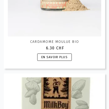
CARDAMOME MOULUE BIO
6.30
CHF
Ce
EN SAVOIR PLUS
produit
a
plusieurs
variations.
Les
options
peuvent
être
choisies