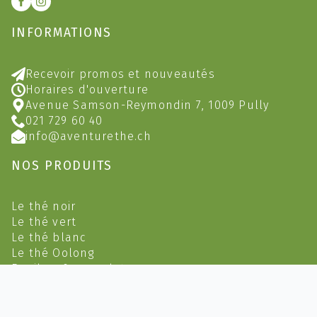
INFORMATIONS
Recevoir promos et nouveautés
Horaires d'ouverture
Avenue Samson-Reymondin 7, 1009 Pully
021 729 60 40
info@aventurethe.ch
NOS PRODUITS
Le thé noir
Le thé vert
Le thé blanc
Le thé Oolong
Rooibos & carcadets
Infusions
Infusions Bio
Sachets et Boites