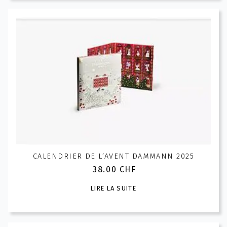
plusieurs
variations.
Les
options
peuvent
être
choisies
sur
la
page
du
produit
CALENDRIER DE L’AVENT DAMMANN 2025
38.00
CHF
LIRE LA SUITE