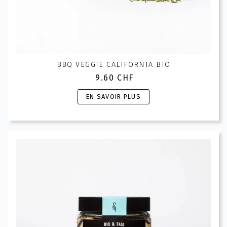
BBQ VEGGIE CALIFORNIA BIO
9.60
CHF
Ce
EN SAVOIR PLUS
produit
a
plusieurs
variations.
Les
options
peuvent
être
choisies
sur
la