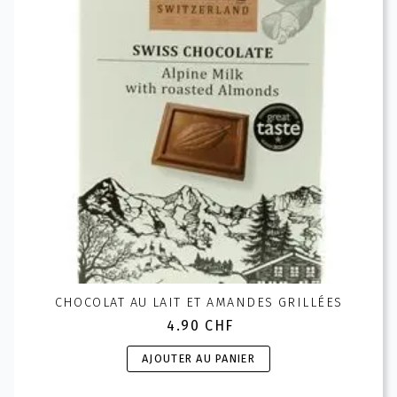
sur
la
page
du
produit
CHOCOLAT AU LAIT ET AMANDES GRILLÉES
4.90
CHF
AJOUTER AU PANIER