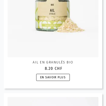
AIL EN GRANULÉS BIO
8.20
CHF
Ce
EN SAVOIR PLUS
produit
a
plusieurs
variations.
Les