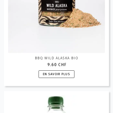
page
du
produit
BBQ WILD ALASKA BIO
9.60
CHF
Ce
EN SAVOIR PLUS
produit
a
plusieurs
variations.
Les
options
peuvent