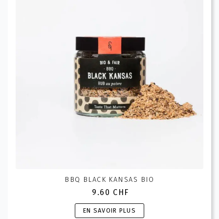
options
peuvent
être
choisies
sur
la
page
du
produit
BBQ BLACK KANSAS BIO
9.60
CHF
Ce
EN SAVOIR PLUS
produit