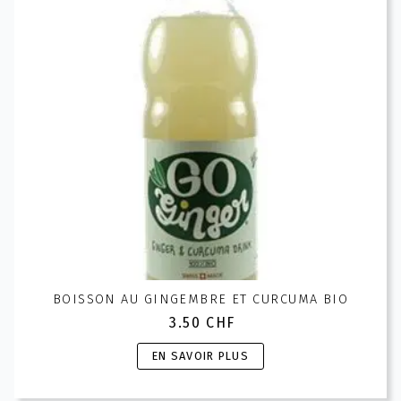
être
choisies
sur
la
page
du
produit
BOISSON AU GINGEMBRE ET CURCUMA BIO
3.50
CHF
Ce
EN SAVOIR PLUS
produit
a