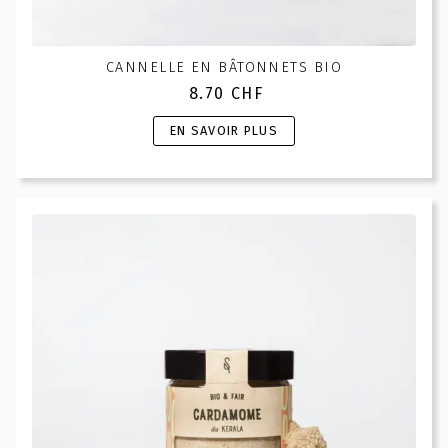
CANNELLE EN BÂTONNETS BIO
8.70
CHF
Ce
EN SAVOIR PLUS
produit
a
plusieurs
variations.
Les
options
peuvent
être
choisies
sur
la
page
du
produit