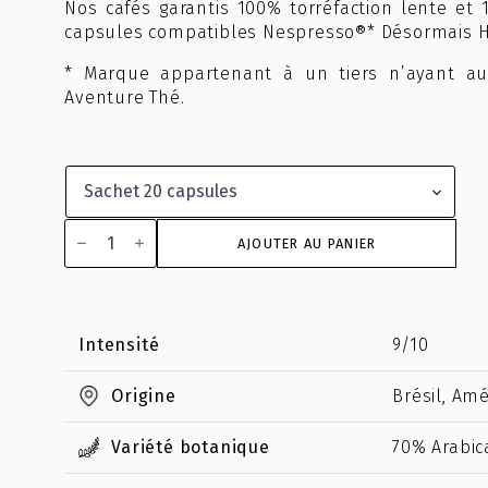
Nos cafés garantis 100% torréfaction lente et 
capsules compatibles Nespresso®* Désormais
* Marque appartenant à un tiers n’ayant auc
Aventure Thé.
quantité
de
AJOUTER AU PANIER
Bio
Barista
Intensité
9/10
Origine
Brésil, Amé
Variété botanique
70% Arabic