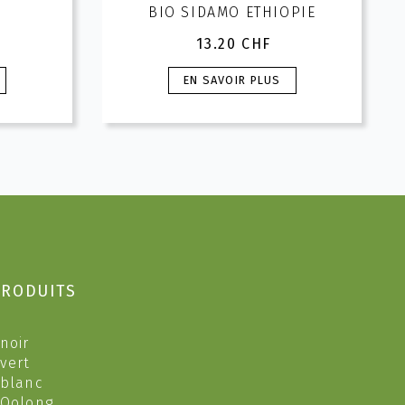
BIO SIDAMO ETHIOPIE
13.20
CHF
Ce
EN SAVOIR PLUS
produit
a
plusieurs
variations.
Les
options
peuvent
être
choisies
sur
PRODUITS
la
page
du
noir
produit
 vert
 blanc
 Oolong