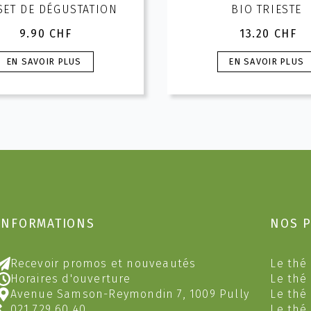
SET DE DÉGUSTATION
BIO TRIESTE
9.90
CHF
13.20
CHF
Ce
Ce
EN SAVOIR PLUS
EN SAVOIR PLUS
produit
produit
a
a
plusieurs
plusieurs
ariations.
variations.
Les
Les
options
options
peuvent
peuvent
être
être
hoisies
choisies
sur
sur
INFORMATIONS
NOS 
a
la
page
page
du
du
Recevoir promos et nouveautés
Le thé 
produit
produit
Horaires d'ouverture
Le thé
Avenue Samson-Reymondin 7, 1009 Pully
Le thé
021 729 60 40
Le thé