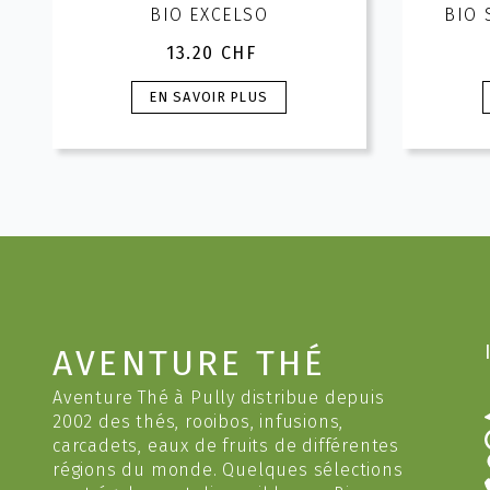
BIO EXCELSO
BIO 
13.20
CHF
Ce
EN SAVOIR PLUS
produit
a
plusieurs
variations.
v
Les
options
peuvent
être
choisies
c
sur
AVENTURE THÉ
la
l
page
Aventure Thé à Pully distribue depuis
du
2002 des thés, rooibos, infusions,
produit
carcadets, eaux de fruits de différentes
régions du monde. Quelques sélections