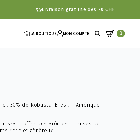
Livraison gratuite dès 70 CHF
0
LA BOUTIQUE
MON COMPTE
Search
for:
a et 30% de Robusta, Brésil – Amérique
 puissant offre des arômes intenses de
rps riche et généreux.