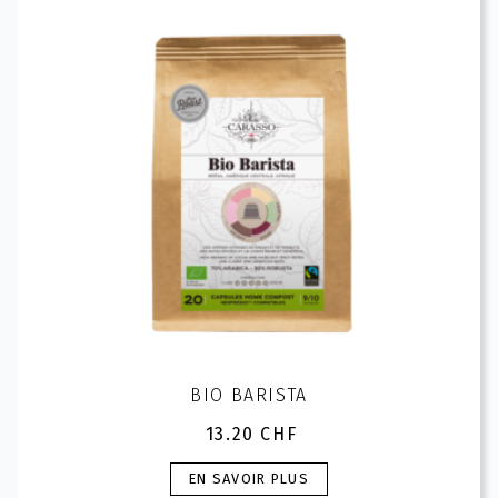
peuvent
être
choisies
sur
la
page
du
produit
BIO BARISTA
13.20
CHF
Ce
EN SAVOIR PLUS
produit