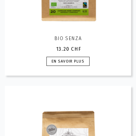
BIO SENZA
13.20
CHF
Ce
EN SAVOIR PLUS
produit
a
plusieurs
variations.
Les
options
peuvent
être
choisies
sur
la