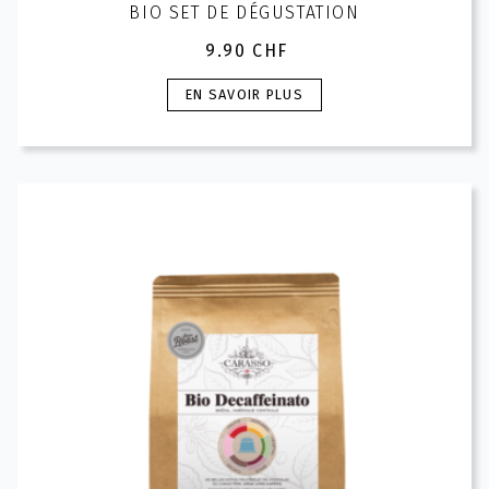
BIO SET DE DÉGUSTATION
9.90
CHF
Ce
EN SAVOIR PLUS
produit
a
plusieurs
variations.
Les
options
peuvent
être
choisies
sur
la
page
du
produit