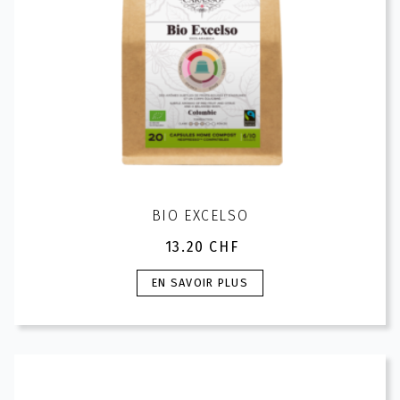
page
du
produit
BIO EXCELSO
13.20
CHF
Ce
EN SAVOIR PLUS
produit
a
plusieurs
variations.
Les
options