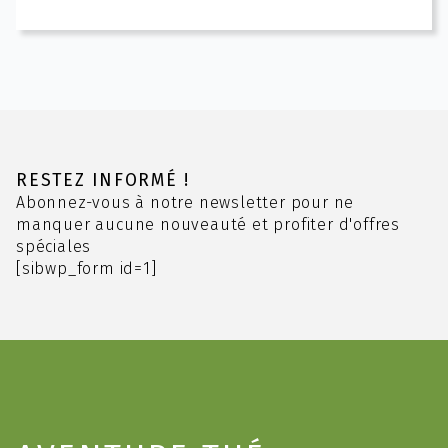
a
plusieurs
variations.
Les
options
peuvent
être
choisies
RESTEZ INFORMÉ !
sur
Abonnez-vous à notre newsletter pour ne
la
manquer aucune nouveauté et profiter d'offres
page
spéciales
du
[sibwp_form id=1]
produit