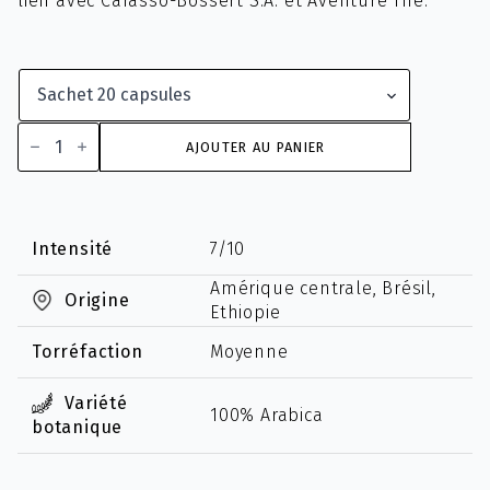
lien avec Carasso-Bossert S.A. et Aventure Thé.
quantité
de
AJOUTER AU PANIER
Bio
Trieste
Intensité
7/10
Amérique centrale, Brésil,
Origine
Ethiopie
Torréfaction
Moyenne
Variété
100% Arabica
botanique