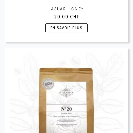
JAGUAR HONEY
20.00
CHF
Ce
EN SAVOIR PLUS
produit
a
plusieurs
variations.
Les
options
peuvent
être
choisies
sur
la
page
du
produit