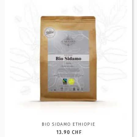
variations.
Les
options
peuvent
être
choisies
sur
la
page
du
produit
BIO SIDAMO ETHIOPIE
13.90
CHF