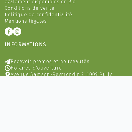
également disponibles en Bio.
Conditions de vente
Politique de confidentialité
Mentions légales
INFORMATIONS
Recevoir promos et nouveautés
Horaires d'ouverture
Avenue Samson-Reymondin 7, 1009 Pully
021 729 60 40
info@aventurethe.ch
NOS PRODUITS
Le thé noir
Le thé vert
Le thé blanc