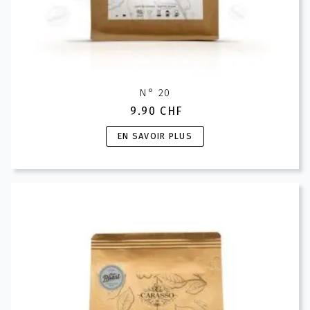
N° 20
9.90
CHF
Ce
EN SAVOIR PLUS
produit
a
plusieurs
variations.
Les
options
peuvent
être
choisies
sur
la