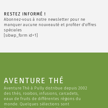
variations.
Les
options
RESTEZ INFORMÉ !
peuvent
Abonnez-vous à notre newsletter pour ne
être
manquer aucune nouveauté et profiter d'offres
choisies
spéciales
sur
[sibwp_form id=1]
la
page
du
produit
AVENTURE THÉ
Aventure Thé à Pully distribue depuis 2002
des thés, rooibos, infusions, carcadets,
eaux de fruits de différentes régions du
monde. Quelques sélections sont