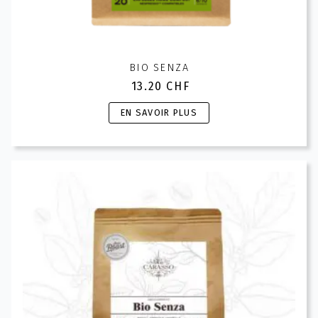
BIO SENZA
13.20
CHF
Ce
EN SAVOIR PLUS
produit
a
plusieurs
variations.
Les
options
peuvent
être
choisies
sur
la
page
du