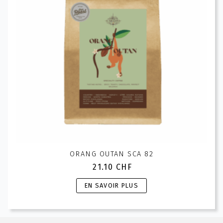
ORANG OUTAN SCA 82
21.10
CHF
Ce
EN SAVOIR PLUS
produit
a
plusieurs