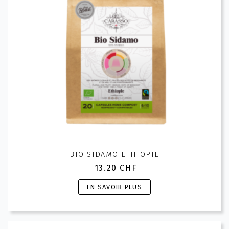
choisies
sur
la
page
du
produit
BIO SIDAMO ETHIOPIE
13.20
CHF
Ce
EN SAVOIR PLUS
produit
a
plusieurs