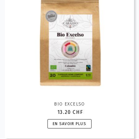
BIO EXCELSO
13.20
CHF
Ce
EN SAVOIR PLUS
produit
a