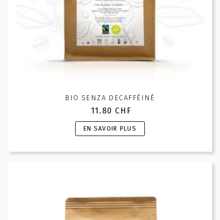
produit
BIO SENZA DECAFFÉINÉ
11.80
CHF
Ce
EN SAVOIR PLUS
produit
a
plusieurs
variations.
Les
options
peuvent
être