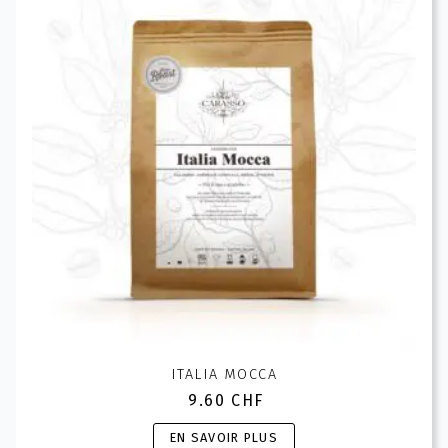
options
peuvent
être
choisies
sur
la
page
du
produit
ITALIA MOCCA
9.60
CHF
Ce
EN SAVOIR PLUS