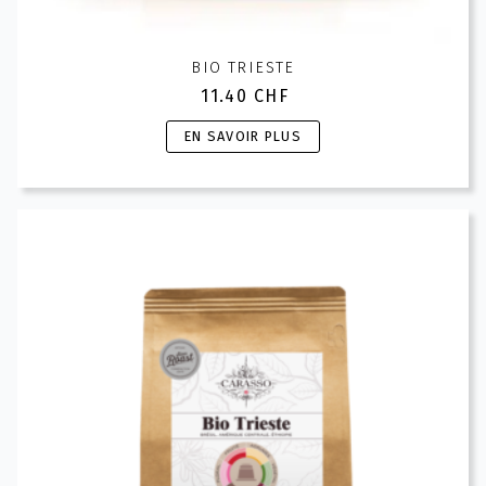
BIO TRIESTE
11.40
CHF
Ce
EN SAVOIR PLUS
produit
a
plusieurs
variations.
Les
options
peuvent
être
choisies
sur
la
page
du
produit