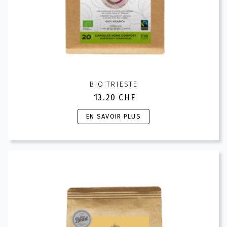
BIO TRIESTE
13.20
CHF
Ce
EN SAVOIR PLUS
produit
a
plusieurs
variations.
Les
options
peuvent
être
choisies
sur