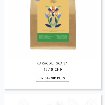
la
page
du
produit
CARACOLI SCA 81
12.10
CHF
Ce
EN SAVOIR PLUS
produit
a
plusieurs
variations.
Les