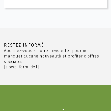
produit
a
plusieurs
variations.
Les
options
peuvent
être
choisies
RESTEZ INFORMÉ !
sur
Abonnez-vous à notre newsletter pour ne
la
manquer aucune nouveauté et profiter d'offres
page
spéciales
du
[sibwp_form id=1]
produit