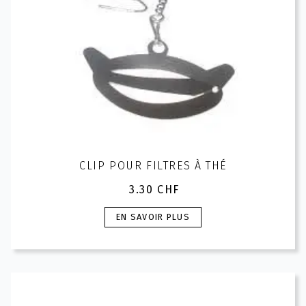
page
du
produit
CLIP POUR FILTRES À THÉ
3.30
CHF
Ce
EN SAVOIR PLUS
produit
a
plusieurs
variations.
Les
options