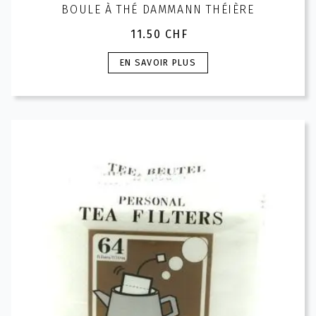
BOULE À THÉ DAMMANN THÉIÈRE
11.50
CHF
Ce
EN SAVOIR PLUS
produit
a
plusieurs
variations.
Les
options
peuvent
être
choisies
sur
la
page
du
produit