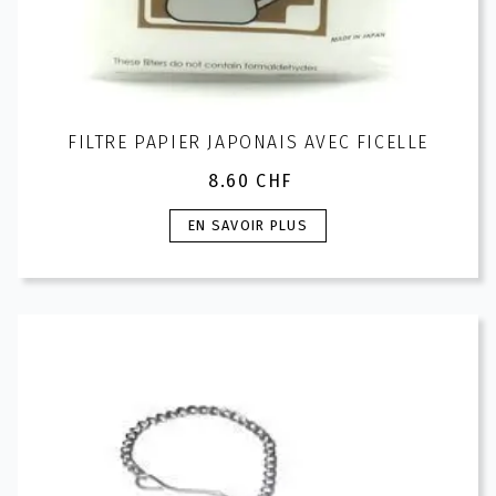
FILTRE PAPIER JAPONAIS AVEC FICELLE
8.60
CHF
Ce
EN SAVOIR PLUS
produit
a
plusieurs
variations.
Les
options
peuvent
être
choisies
sur
la