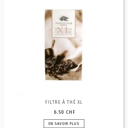
peuvent
être
choisies
sur
la
page
du
produit
FILTRE À THÉ XL
6.50
CHF
Ce
EN SAVOIR PLUS