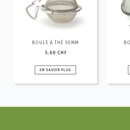
BOULE À THÉ 50MM
BO
5.60
CHF
Ce
EN SAVOIR PLUS
produit
a
plusieurs
variations.
v
Les
options
peuvent
être
choisies
c