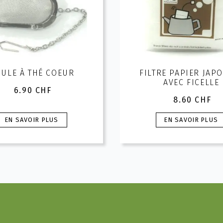
ULE À THÉ COEUR
FILTRE PAPIER JAP
AVEC FICELLE
6.90
CHF
8.60
CHF
Ce
Ce
EN SAVOIR PLUS
EN SAVOIR PLUS
produit
produit
a
a
plusieurs
plusieurs
ariations.
variations.
Les
Les
options
options
peuvent
peuvent
être
être
hoisies
choisies