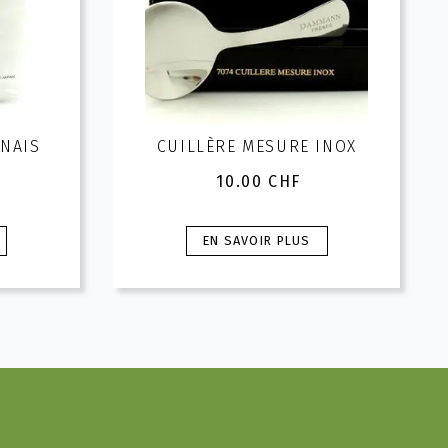
ONAIS
CUILLÈRE MESURE INOX
10.00
CHF
Ce
EN SAVOIR PLUS
produit
a
plusieurs
variations.
Les
options
peuvent
être
choisies