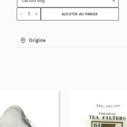
quantité
de
AJOUTER AU PANIER
Filtre
plastique
noir
Origine