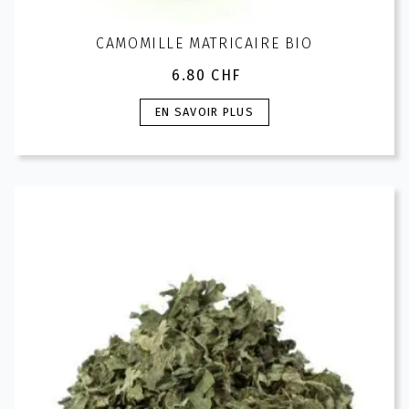
CAMOMILLE MATRICAIRE BIO
6.80
CHF
Ce
EN SAVOIR PLUS
produit
a
plusieurs
variations.
Les
options
peuvent
être
choisies
sur
la
page
du
produit