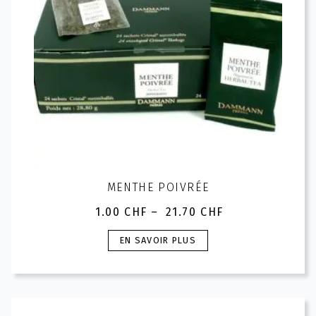
MENTHE POIVRÉE
1.00
CHF
–
21.70
CHF
Plage
de
Ce
EN SAVOIR PLUS
prix :
produit
1.00 CHF
a
à
plusieurs
21.70 CHF
variations.
Les