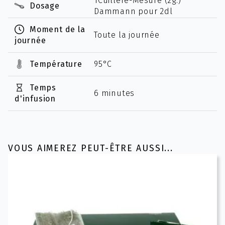
1Cuillère-Mesure (2g.)
Dosage
Dammann pour 2dl
Moment de la
Toute la journée
journée
Température
95°C
Temps
6 minutes
d'infusion
VOUS AIMEREZ PEUT-ÊTRE AUSSI...