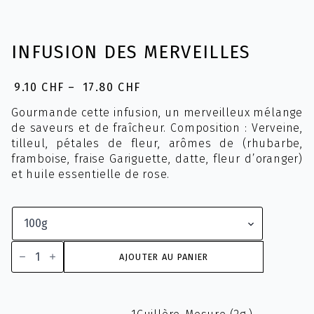
INFUSION DES MERVEILLES
9.10
CHF
–
17.80
CHF
Plage
de
Gourmande cette infusion, un merveilleux mélange
prix :
de saveurs et de fraîcheur. Composition : Verveine,
9.10 CHF
tilleul, pétales de fleur, arômes de (rhubarbe,
à
framboise, fraise Gariguette, datte, fleur d’oranger)
17.80 CHF
et huile essentielle de rose.
quantité
de
AJOUTER AU PANIER
Infusion
Des
Merveilles