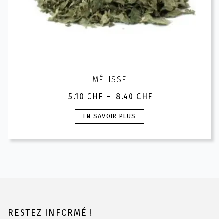
MÉLISSE
5.10
CHF
–
8.40
CHF
Plage
de
Ce
EN SAVOIR PLUS
prix :
produit
5.10 CHF
a
à
plusieurs
8.40 CHF
variations.
Les
options
peuvent
être
choisies
RESTEZ INFORMÉ !