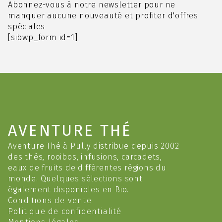
sur
Abonnez-vous à notre newsletter pour ne
la
manquer aucune nouveauté et profiter d'offres
page
spéciales
du
[sibwp_form id=1]
produit
AVENTURE THÉ
Aventure Thé à Pully distribue depuis 2002
des thés, rooibos, infusions, carcadets,
eaux de fruits de différentes régions du
monde. Quelques sélections sont
également disponibles en Bio.
Conditions de vente
Politique de confidentialité