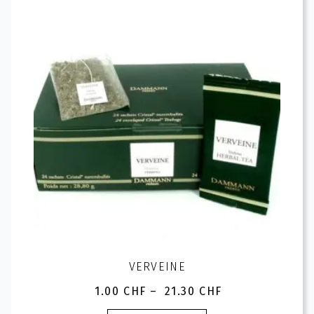
options
peuvent
être
choisies
sur
la
page
du
produit
VERVEINE
1.00
CHF
–
21.30
CHF
Plage
de