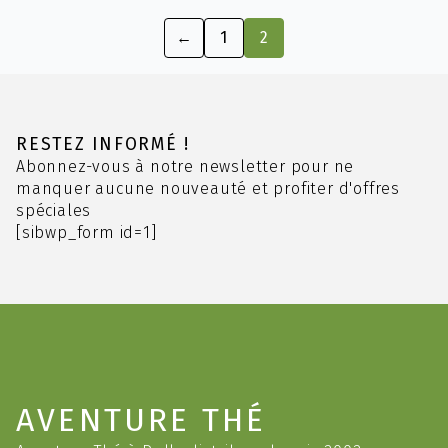
variations.
←
1
2
Les
options
peuvent
être
choisies
RESTEZ INFORMÉ !
sur
Abonnez-vous à notre newsletter pour ne
la
manquer aucune nouveauté et profiter d'offres
page
spéciales
du
[sibwp_form id=1]
produit
AVENTURE THÉ