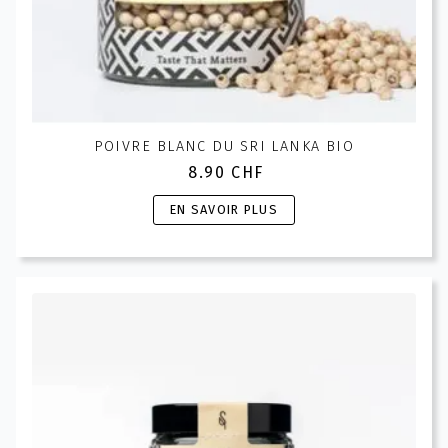
page
du
produit
POIVRE BLANC DU SRI LANKA BIO
8.90
CHF
Ce
EN SAVOIR PLUS
produit
a
plusieurs
variations.
Les
options
peuvent
être
choisies
sur
la