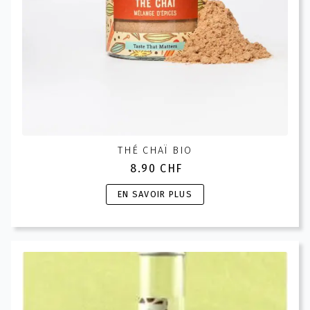
du
produit
THÉ CHAÏ BIO
8.90
CHF
Ce
EN SAVOIR PLUS
produit
a
plusieurs
variations.
Les
options
peuvent