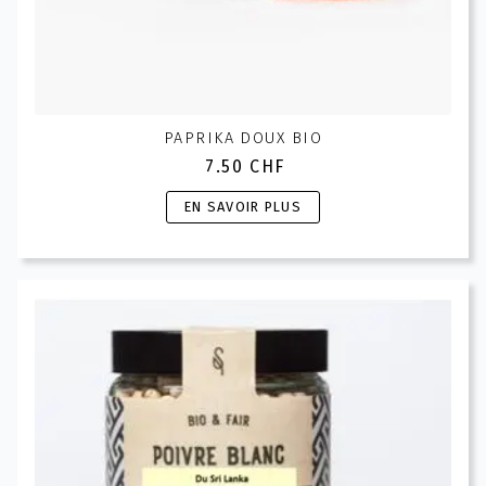
PAPRIKA DOUX BIO
7.50
CHF
Ce
EN SAVOIR PLUS
produit
a
plusieurs
variations.
Les
options
peuvent
être
choisies
sur
la