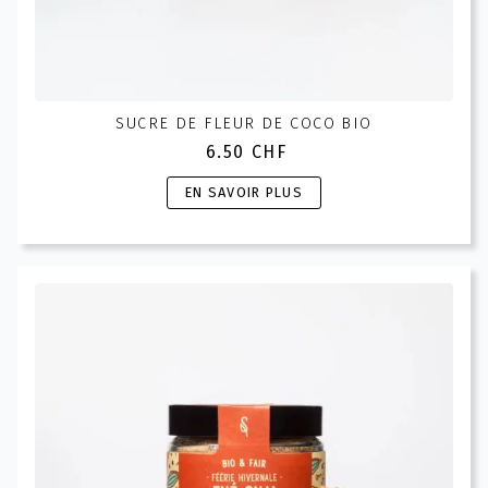
SUCRE DE FLEUR DE COCO BIO
6.50
CHF
Ce
EN SAVOIR PLUS
produit
a
plusieurs
variations.
Les
options
peuvent
être
choisies
sur
la
page