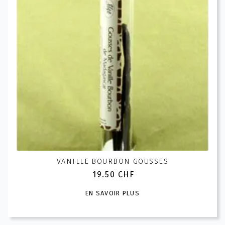
être
choisies
sur
la
page
du
produit
VANILLE BOURBON GOUSSES
19.50
CHF
Ce
EN SAVOIR PLUS
produit
a
plusieurs