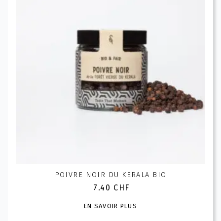
peuvent
être
choisies
sur
la
page
du
produit
POIVRE NOIR DU KERALA BIO
7.40
CHF
Ce
EN SAVOIR PLUS
produit