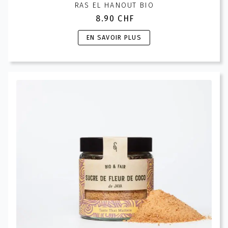
RAS EL HANOUT BIO
8.90
CHF
Ce
EN SAVOIR PLUS
produit
a
plusieurs
variations.
Les
options
peuvent
être
choisies
sur
la
page
du
produit