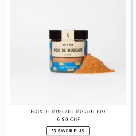
options
peuvent
être
choisies
sur
la
page
du
produit
NOIX DE MUSCADE MOULUE BIO
6.90
CHF
Ce
EN SAVOIR PLUS
produit