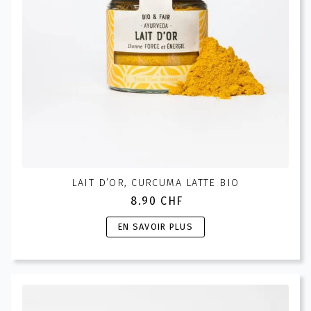
LAIT D’OR, CURCUMA LATTE BIO
8.90
CHF
Ce
EN SAVOIR PLUS
produit
a
plusieurs
variations.
Les