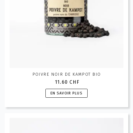
page
du
produit
POIVRE NOIR DE KAMPOT BIO
11.60
CHF
Ce
EN SAVOIR PLUS
produit
a
plusieurs
variations.
Les
options