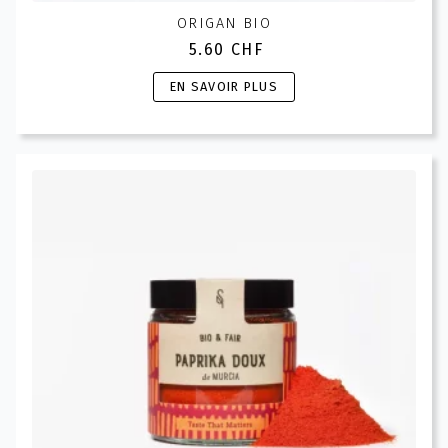
ORIGAN BIO
5.60
CHF
Ce
EN SAVOIR PLUS
produit
a
plusieurs
variations.
Les
options
peuvent
être
choisies
sur
la
page
du
produit