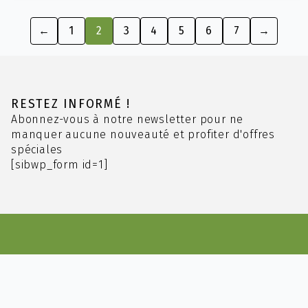
plusieurs
variations.
←
1
2
3
4
5
6
7
→
Les
options
peuvent
être
choisies
RESTEZ INFORMÉ !
sur
Abonnez-vous à notre newsletter pour ne
la
manquer aucune nouveauté et profiter d'offres
page
spéciales
du
[sibwp_form id=1]
produit
AVENTURE THÉ