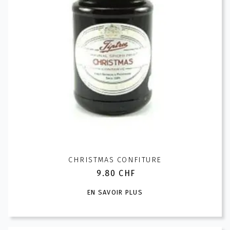
CHRISTMAS CONFITURE
9.80
CHF
Ce
EN SAVOIR PLUS
produit
a
plusieurs