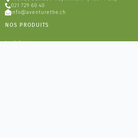
021 729 60 40
info@aventurethe.ch
NOS PRODUITS
Le thé noir
Le thé vert
Le thé blanc
Le thé Oolong
Rooibos & carcadets
Infusions
Infusions Bio
Sachets et Boites
Café
Épicerie
Accessoires & Cadeaux
2023 @ Aventure Thé (Yves Feusi) - CHE-145.398.739