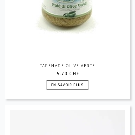
TAPENADE OLIVE VERTE
5.70
CHF
Ce
EN SAVOIR PLUS
produit
a
plusieurs
variations.
Les
options
peuvent