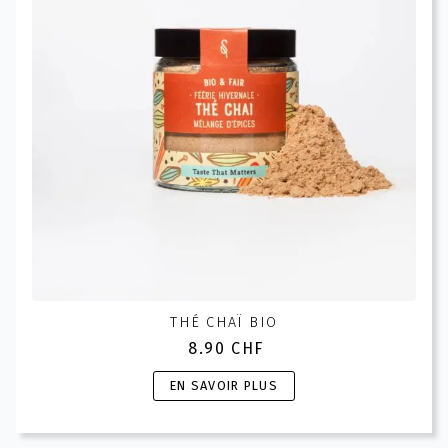
être
choisies
sur
la
page
du
produit
THÉ CHAÏ BIO
8.90
CHF
Ce
EN SAVOIR PLUS
produit
a
plusieurs