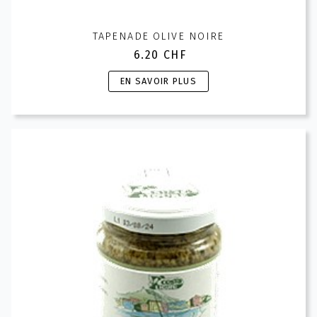
TAPENADE OLIVE NOIRE
6.20
CHF
Ce
EN SAVOIR PLUS
produit
a
plusieurs
variations.
Les
options
peuvent
être
choisies
sur
la
page
du
produit