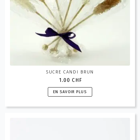
page
du
produit
SUCRE CANDI BRUN
1.00
CHF
Ce
EN SAVOIR PLUS
produit
a
plusieurs
variations.
Les
options
peuvent