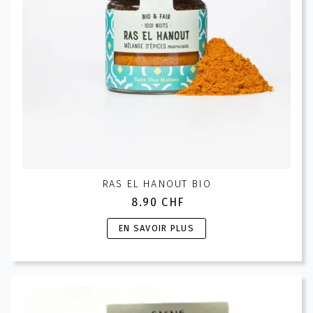
RAS EL HANOUT BIO
8.90
CHF
Ce
EN SAVOIR PLUS
produit
a
plusieurs
variations.
Les