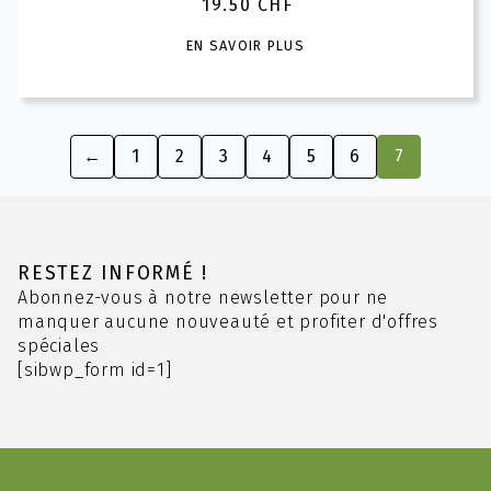
19.50
CHF
Ce
EN SAVOIR PLUS
produit
a
plusieurs
variations.
←
1
2
3
4
5
6
7
Les
options
peuvent
être
choisies
RESTEZ INFORMÉ !
sur
Abonnez-vous à notre newsletter pour ne
la
manquer aucune nouveauté et profiter d'offres
page
spéciales
du
[sibwp_form id=1]
produit