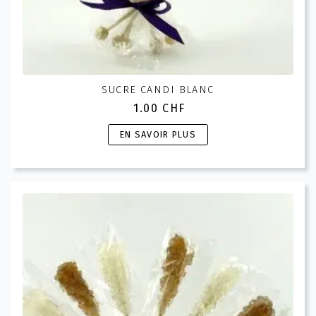
SUCRE CANDI BLANC
1.00
CHF
Ce
EN SAVOIR PLUS
produit
a
plusieurs
variations.
Les
options
peuvent
être
choisies
sur
la