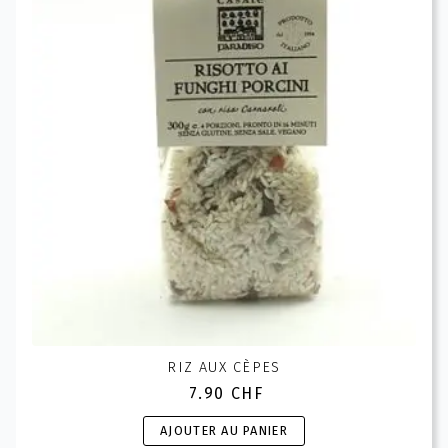
options
peuvent
être
choisies
sur
la
page
du
produit
RIZ AUX CÈPES
7.90
CHF
AJOUTER AU PANIER