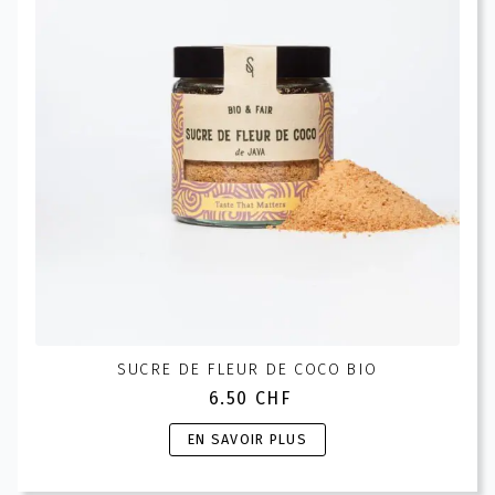
être
choisies
sur
la
page
du
produit
SUCRE DE FLEUR DE COCO BIO
6.50
CHF
Ce
EN SAVOIR PLUS
produit
a