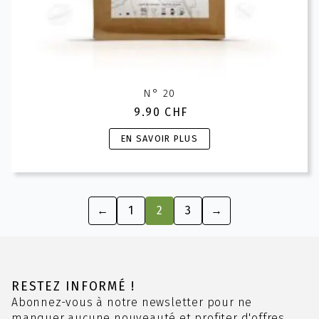
N° 20
9.90
CHF
Ce
EN SAVOIR PLUS
produit
a
plusieurs
variations.
←
1
2
3
→
Les
options
peuvent
être
choisies
RESTEZ INFORMÉ !
sur
Abonnez-vous à notre newsletter pour ne
la
manquer aucune nouveauté et profiter d'offres