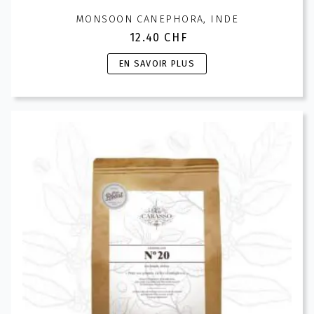
MONSOON CANEPHORA, INDE
12.40
CHF
Ce
EN SAVOIR PLUS
produit
a
plusieurs
variations.
Les
options
peuvent
être
choisies
sur
la
page
du
produit