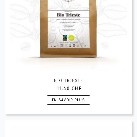
BIO TRIESTE
11.40
CHF
Ce
EN SAVOIR PLUS
produit
a
plusieurs
variations.
Les