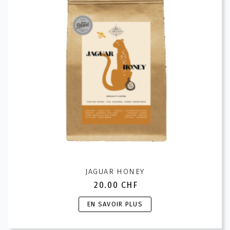
être
choisies
sur
la
page
du
produit
JAGUAR HONEY
20.00
CHF
Ce
EN SAVOIR PLUS
produit
a