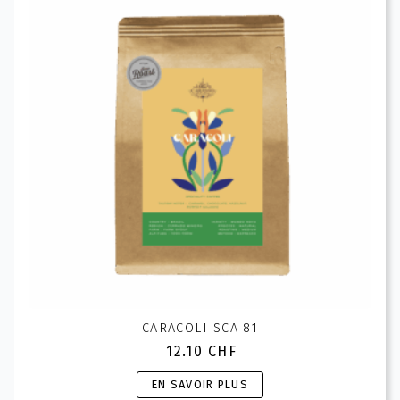
options
peuvent
être
choisies
sur
la
page
du
produit
CARACOLI SCA 81
12.10
CHF
Ce
EN SAVOIR PLUS
produit