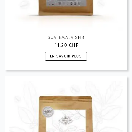
GUATEMALA SHB
11.20
CHF
Ce
EN SAVOIR PLUS
produit
a
plusieurs
variations.
Les
options
peuvent
être
choisies
sur
la