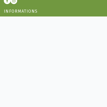
INFORMATIONS
Recevoir promos et nouveautés
Horaires d'ouverture
Avenue Samson-Reymondin 7, 1009 Pully
021 729 60 40
info@aventurethe.ch
NOS PRODUITS
Le thé noir
Le thé vert
Le thé blanc
Le thé Oolong
Rooibos & carcadets
Infusions
Infusions Bio
Sachets et Boites