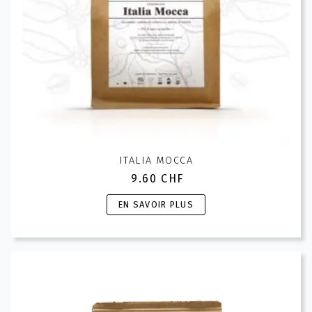
page
du
produit
ITALIA MOCCA
9.60
CHF
Ce
EN SAVOIR PLUS
produit
a
plusieurs
variations.
Les
options
peuvent