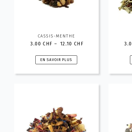
la
l
page
du
produit
CASSIS-MENTHE
3.00
CHF
–
12.10
CHF
3.
Plage
de
prix :
Ce
EN SAVOIR PLUS
3.00 CHF
produit
à
a
12.10 CHF
plusieurs
variations.
v
Les
options
peuvent
être
choisies
c
sur
la
l