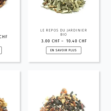
la
page
du
produit
LE REPOS DU JARDINIER
BIO
CHF
3.00
CHF
–
10.40
CHF
Plage
de
Ce
EN SAVOIR PLUS
prix :
HF
produit
3.00 CHF
a
à
HF
plusieurs
10.40 CHF
variations.
Les
options
peuvent
être
choisies
sur
la