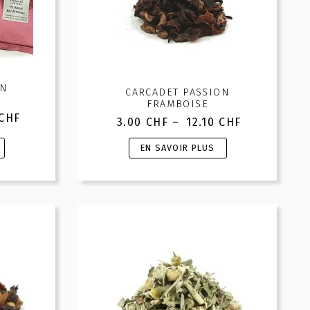
ON
CARCADET PASSION
FRAMBOISE
CHF
3.00
CHF
–
12.10
CHF
Plage
de
Ce
EN SAVOIR PLUS
prix :
produit
F
3.00 CHF
a
à
CHF
plusieurs
12.10 CHF
variations.
Les
options
peuvent
être
choisies
sur