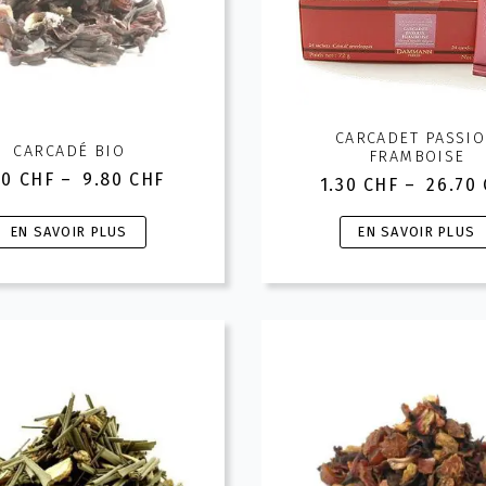
CARCADET PASSI
CARCADÉ BIO
FRAMBOISE
10
CHF
–
9.80
CHF
1.30
CHF
–
26.70
Plage
Plage
de
de
Ce
Ce
prix :
EN SAVOIR PLUS
EN SAVOIR PLUS
prix :
5.10 CHF
produit
produit
1.30 CH
à
a
a
à
9.80 CHF
26.70 
plusieurs
plusieurs
ariations.
variations.
Les
Les
options
options
peuvent
peuvent
être
être
hoisies
choisies
sur
sur