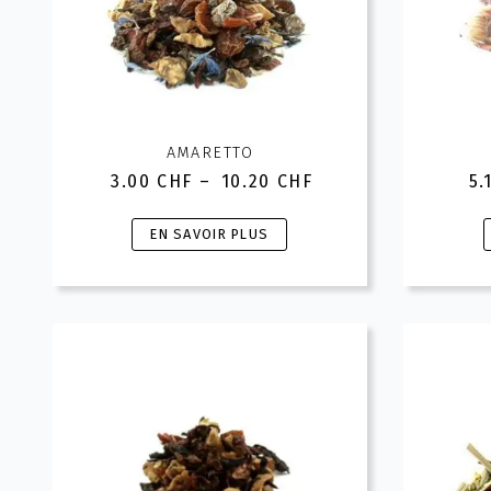
AMARETTO
3.00
CHF
–
10.20
CHF
5.
Plage
de
Ce
prix :
EN SAVOIR PLUS
3.00 CHF
produit
à
a
10.20 CHF
plusieurs
variations.
v
Les
options
peuvent
être
choisies
c
sur